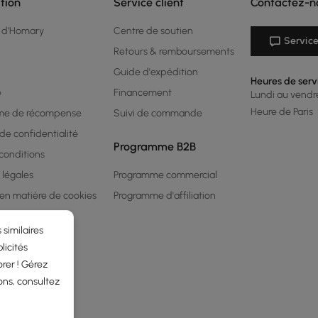
tion
Service client
Contactez-n
 d'Homary
Centre de soutien
Service
Retours & remboursements
Guide d'expédition
Heures de serv
é
Financement
Lundi au vendred
Heure de Paris
me de récompense
Suivi de commande
 de confidentialité
Programme B2B
conditions
 légales
Programme commercial
 en matière de cookies
Programme d'affiliation
 similaires
licités
rer ! Gérez
ons, consultez