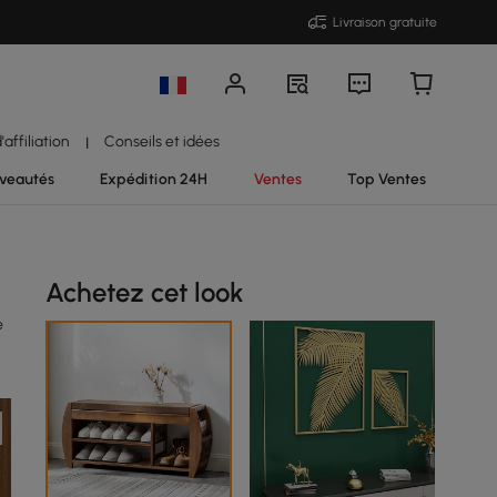
Livraison gratuite
affiliation
Conseils et idées
|
veautés
Expédition 24H
Ventes
Top Ventes
Achetez cet look
e