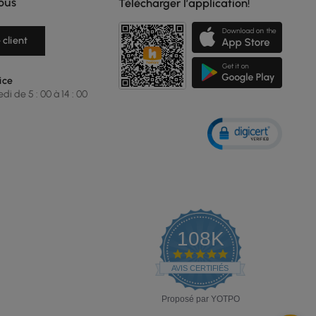
ous
Télécharger l’application!
 client
ice
i de 5 : 00 à 14 : 00
108K
4.9
star
AVIS CERTIFIÉS
rating
Proposé par YOTPO