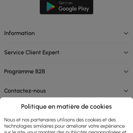
Information
Service Client Expert
Programme B2B
Contactez-nous
Politique en matière de cookies
108K
Nous et nos partenaires utilisons des cookies et des
technologies similaires pour améliorer votre expérience
4.9
star
sur le site, vous montrer des publicités personnalisées et
AVIS CERTIFIÉS