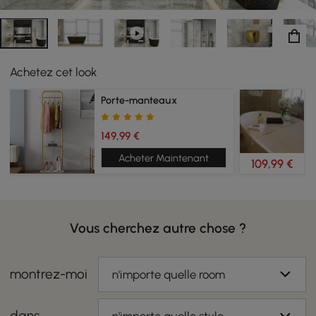
Achetez cet look
Porte-manteaux
149,99 €
Acheter Maintenant
109,99 €
Vous cherchez autre chose ?
montrez-moi
n'importe quelle room
dans