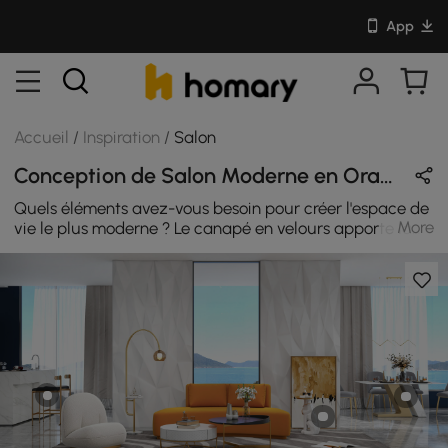
App
Accueil
/
Inspiration
/
Salon
Conception de Salon Moderne en Orange / Blanc / Noir / Gris avec Velours / Métal / Céramique
Quels éléments avez-vous besoin pour créer l'espace de
More
vie le plus moderne ? Le canapé en velours apporte la
touche finale, ainsi que les touches métalliques
essentielles, le noir et le blanc étant les éléments les plus
utilisés.