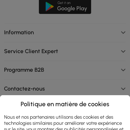
Information
Service Client Expert
Programme B2B
Contactez-nous
Politique en matière de cookies
108K
Nous et nos partenaires utilisons des cookies et des
technologies similaires pour améliorer votre expérience
4.9
star
sur le site, vous montrer des publicités personnalisées et
AVIS CERTIFIÉS