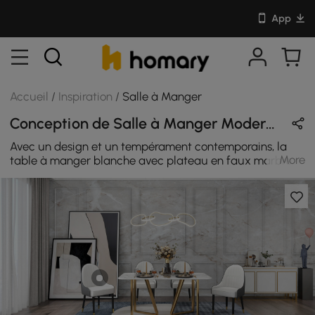
App
Accueil
/
Inspiration
/
Salle à Manger
Conception de Salle à Manger Moderne en Or / Blanc / Gris avec Métal / Pierre Frittée / Cuir
Avec un design et un tempérament contemporains, la
More
table à manger blanche avec plateau en faux marbre
est un meuble exquis. Cette table de salle à manger a
un aspect manufacturé distinct et une sensation
indéniable. Son design époustouflant a tout pour plaire
et il est très contemporain.