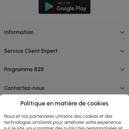
Information
Service Client Expert
Programme B2B
Contactez-nous
Politique en matière de cookies
108K
Nous et nos partenaires utilisons des cookies et des
technologies similaires pour améliorer votre expérience
4.9
star
sur le site, vous montrer des publicités personnalisées et
AVIS CERTIFIÉS