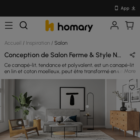
App
Accueil
/
Inspiration
/
Salon
Conception de Salon Ferme & Style Nordique en Naturel / Gris / Noir avec En Bois / Métal / Coton
Ce canapé-lit, tendance et polyvalent, est un canapé-lit
More
en lin et coton moelleux, peut être transformé en un
canapé-lit confortable et offre un espace de rangement
en dessous.