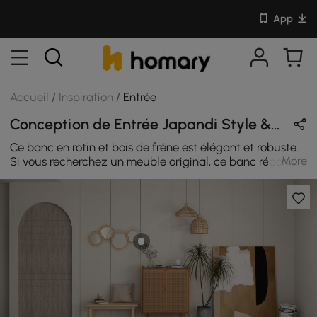
App
Accueil
/
Inspiration
/
Entrée
Conception de Entrée Japandi Style & Ferme en Naturel avec En Bois & Rotin
Ce banc en rotin et bois de frêne est élégant et robuste.
More
Si vous recherchez un meuble original, ce banc répondra
à ces critères.