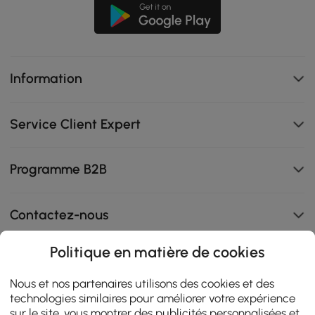
Information
Service Client Expert
Programme B2B
Contactez-nous
Politique en matière de cookies
108K
Nous et nos partenaires utilisons des cookies et des
technologies similaires pour améliorer votre expérience
4.9
star
sur le site, vous montrer des publicités personnalisées et
AVIS CERTIFIÉS