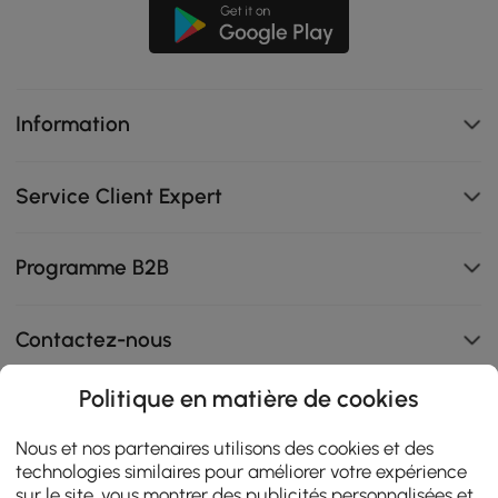
Information
Service Client Expert
Programme B2B
Contactez-nous
Politique en matière de cookies
108K
Nous et nos partenaires utilisons des cookies et des
technologies similaires pour améliorer votre expérience
4.9
star
sur le site, vous montrer des publicités personnalisées et
AVIS CERTIFIÉS