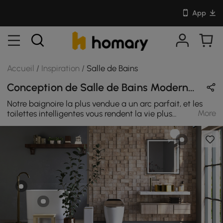
App
Accueil
/
Inspiration
/
Salle de Bains
Conception de Salle de Bains Moderne & Luxe en Or & Blanc avec Métal / Pierre Frittée / Céramique
Notre baignoire la plus vendue a un arc parfait, et les
More
toilettes intelligentes vous rendent la vie plus
confortable et plus pratique. Essayez de transformer
votre salle de bain avec des meubles de salle de bain
homary !