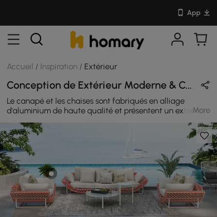
App
Accueil
/
Inspiration
/
Extérieur
Conception de Extérieur Moderne & Campagne Français en Rouge & Blanc avec Rotin & Verre
Le canapé et les chaises sont fabriqués en alliage
More
d'aluminium de haute qualité et présentent un extérieur
en rotin aéré tressé. Il résiste aux UV, à la rouille, aux
intempéries et à l'eau, il est donc idéal pour les journées
ensoleillées et les nuits pluvieuses.