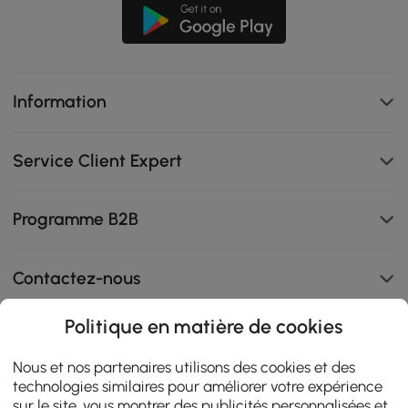
Information
Service Client Expert
Programme B2B
Contactez-nous
Politique en matière de cookies
108K
Nous et nos partenaires utilisons des cookies et des
technologies similaires pour améliorer votre expérience
4.9
star
sur le site, vous montrer des publicités personnalisées et
AVIS CERTIFIÉS