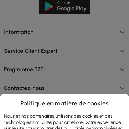
Information
Service Client Expert
Programme B2B
Contactez-nous
Politique en matière de cookies
108K
Nous et nos partenaires utilisons des cookies et des
technologies similaires pour améliorer votre expérience
4.9
star
sur le site, vous montrer des publicités personnalisées et
AVIS CERTIFIÉS