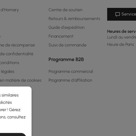
 d'Homary
Centre de soutien
Service
Retours & remboursements
Guide d'expédition
Heures de serv
é
Financement
Lundi au vendred
Heure de Paris
me de récompense
Suivi de commande
 de confidentialité
Programme B2B
conditions
 légales
Programme commercial
 en matière de cookies
Programme d'affiliation
 similaires
licités
rer ! Gérez
ons, consultez