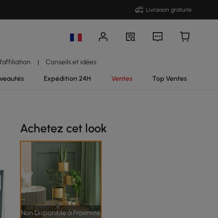
Livraison gratuite
affiliation
Conseils et idées
|
veautés
Expédition 24H
Ventes
Top Ventes
Achetez cet look
Non Disponible à Proximité