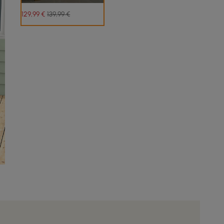
129
,99
€
139,99 €