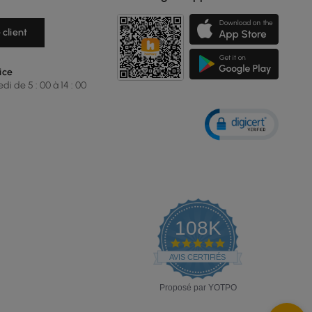
 client
ice
i de 5 : 00 à 14 : 00
108K
4.9
star
AVIS CERTIFIÉS
rating
Proposé par YOTPO