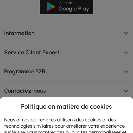
Information
Service Client Expert
Programme B2B
Contactez-nous
Politique en matière de cookies
108K
Nous et nos partenaires utilisons des cookies et des
technologies similaires pour améliorer votre expérience
4.9
star
sur le site, vous montrer des publicités personnalisées et
AVIS CERTIFIÉS