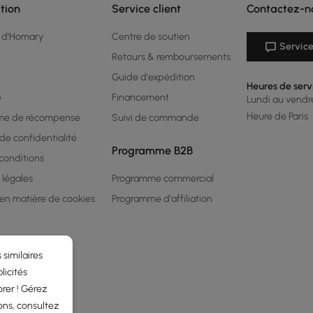
tion
Service client
Contactez-n
 d'Homary
Centre de soutien
Service
Retours & remboursements
Guide d'expédition
Heures de serv
é
Financement
Lundi au vendred
Heure de Paris
me de récompense
Suivi de commande
 de confidentialité
Programme B2B
conditions
 légales
Programme commercial
 en matière de cookies
Programme d'affiliation
 similaires
licités
rer ! Gérez
ons, consultez