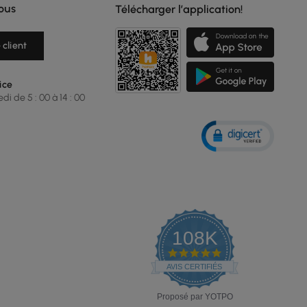
ous
Télécharger l’application!
 client
ice
i de 5 : 00 à 14 : 00
108K
4.9
star
AVIS CERTIFIÉS
rating
Proposé par YOTPO