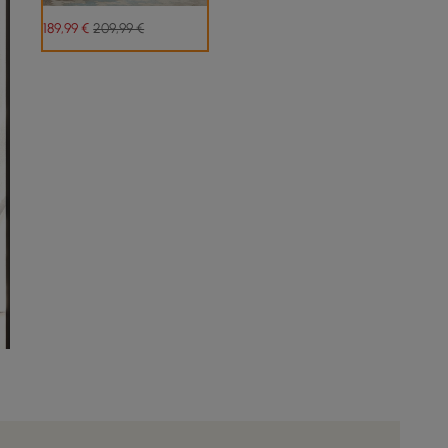
189
,99
€
209,99 €