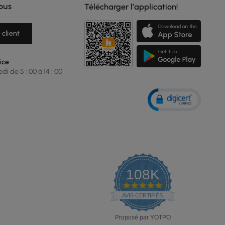
ous
Télécharger l’application!
 client
ice
i de 5 : 00 à 14 : 00
108K
4.9
star
AVIS CERTIFIÉS
rating
Proposé par YOTPO