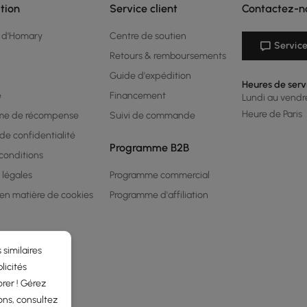
tion
Service client
Contactez-n
 d'Homary
Centre de soutien
Service
Retours & remboursements
Guide d'expédition
Heures de serv
é
Financement
Lundi au vendred
Heure de Paris
me de récompense
Suivi de commande
 de confidentialité
Programme B2B
conditions
 légales
Programme commercial
 en matière de cookies
Programme d'affiliation
 similaires
licités
rer ! Gérez
ons, consultez