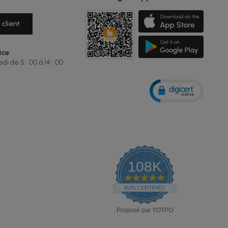
 client
ice
i de 5 : 00 à 14 : 00
108K
4.9
star
AVIS CERTIFIÉS
rating
Proposé par YOTPO