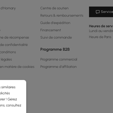
 d'Homary
Centre de soutien
Service
Retours & remboursements
Guide d'expédition
Heures de serv
é
Financement
Lundi au vendred
Heure de Paris
me de récompense
Suivi de commande
 de confidentialité
Programme B2B
conditions
 légales
Programme commercial
 en matière de cookies
Programme d'affiliation
 similaires
licités
rer ! Gérez
ons, consultez