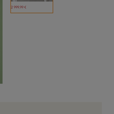
2 999
,99
€