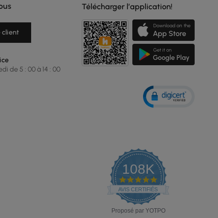
ous
Télécharger l’application!
 client
ice
i de 5 : 00 à 14 : 00
108K
4.9
star
AVIS CERTIFIÉS
rating
Proposé par YOTPO