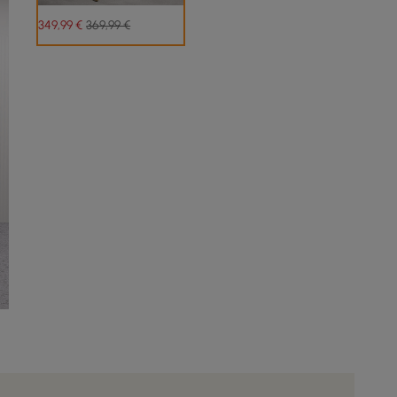
349
,99
€
369,99 €