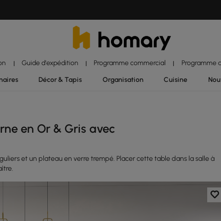
ion
Guide d'expédition
Programme commercial
Programme d'
|
|
|
naires
Décor & Tapis
Organisation
Cuisine
Nou
ne en Or & Gris avec
guliers et un plateau en verre trempé. Placer cette table dans la salle à
ître.