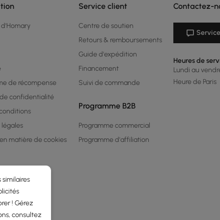
tion
Service client
Contactez-n
 d'Homary
Centre de soutien
Service
Retours & remboursements
Guide d'expédition
Heures de serv
é
Financement
Lundi au vendred
Heure de Paris
me de récompense
Suivi de commande
 de confidentialité
Programme B2B
conditions
 légales
Programme commercial
 en matière de cookies
Programme d'affiliation
 similaires
licités
rer ! Gérez
ons, consultez