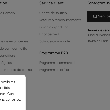
tion
Service client
Contactez-n
 d'Homary
Centre de soutien
Service
Retours & remboursements
Guide d'expédition
Heures de serv
é
Financement
Lundi au vendred
Heure de Paris
me de récompense
Suivi de commande
 de confidentialité
Programme B2B
conditions
 légales
Programme commercial
 en matière de cookies
Programme d'affiliation
 similaires
licités
rer ! Gérez
ons, consultez