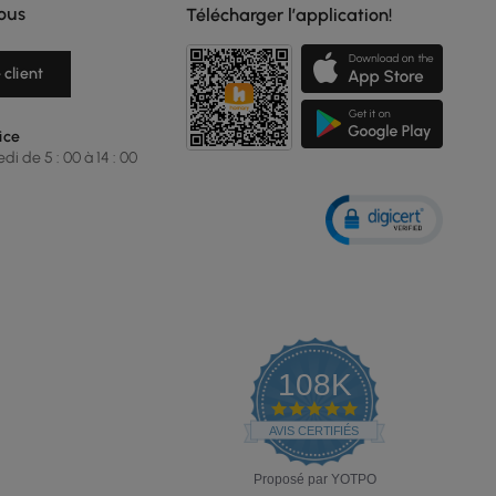
ous
Télécharger l’application!
 client
ice
i de 5 : 00 à 14 : 00
108K
4.9
star
AVIS CERTIFIÉS
rating
Proposé par YOTPO