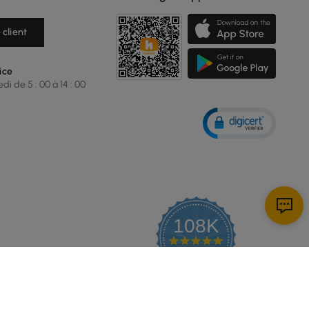
 client
ice
i de 5 : 00 à 14 : 00
108K
4.9
star
AVIS CERTIFIÉS
rating
Proposé par YOTPO