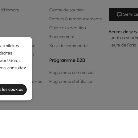
 d'Homary
Centre de soutien
Service
Retours & remboursements
Guide d'expédition
Heures de serv
é
Financement
Lundi au vendred
Heure de Paris
 similaires
me de récompense
Suivi de commande
licités
 de confidentialité
Programme B2B
rer ! Gérez
conditions
ons, consultez
 légales
Programme commercial
 en matière de cookies
Programme d'affiliation
s les cookies