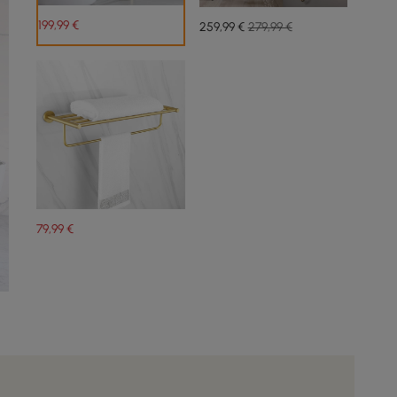
199
,99
€
259
,99
€
279,99 €
79
,99
€