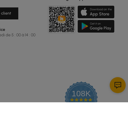
 client
ice
i de 5 : 00 à 14 : 00
108K
4.9
star
AVIS CERTIFIÉS
rating
Proposé par YOTPO