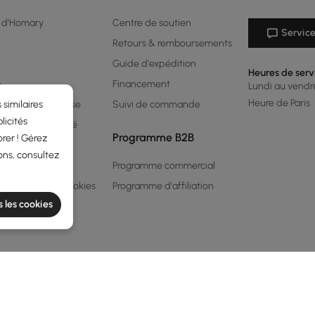
 d'Homary
Centre de soutien
Service
Retours & remboursements
Guide d'expédition
Heures de serv
é
Financement
Lundi au vendred
Heure de Paris
 similaires
me de récompense
Suivi de commande
licités
 de confidentialité
Programme B2B
rer ! Gérez
conditions
ons, consultez
 légales
Programme commercial
 en matière de cookies
Programme d'affiliation
s les cookies