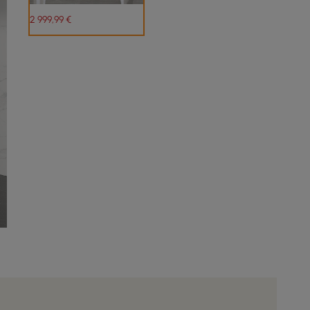
2 999
,99
€