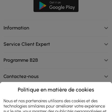
Information
Service Client Expert
Programme B2B
Contactez-nous
Politique en matière de cookies
108K
Nous et nos partenaires utilisons des cookies et des
technologies similaires pour améliorer votre expérience
4.9
star
sur le site, vous montrer des publicités personnalisées et
AVIS CERTIFIÉS