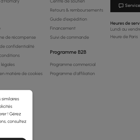
 d'Homary
Centre de soutien
Service
Retours & remboursements
Guide d'expédition
Heures de serv
é
Financement
Lundi au vendred
Heure de Paris
me de récompense
Suivi de commande
 de confidentialité
Programme B2B
conditions
 légales
Programme commercial
 en matière de cookies
Programme d'affiliation
 similaires
licités
rer ! Gérez
ons, consultez