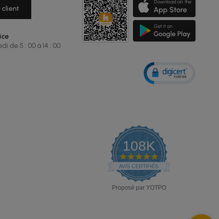
 client
ice
i de 5 : 00 à 14 : 00
108K
4.9
star
AVIS CERTIFIÉS
rating
Proposé par YOTPO