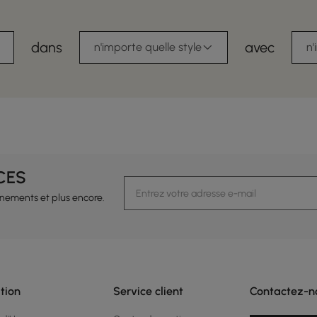
dans
avec
n'importe quelle style
n'
CES
vénements et plus encore.
tion
Service client
Contactez-n