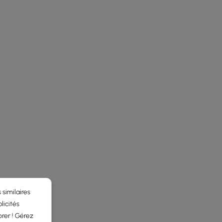
 similaires
licités
rer ! Gérez