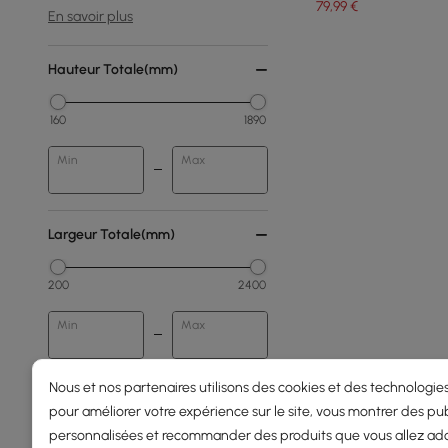
79
,99
€
En savoir plus
Hauteur Totale(mm)
160
1890
Min
Max
Largeur Totale(mm)
200
2400
Min
Max
Nous et nos partenaires utilisons des cookies et des technologies
Prix
pour améliorer votre expérience sur le site, vous montrer des pub
personnalisées et recommander des produits que vous allez ado