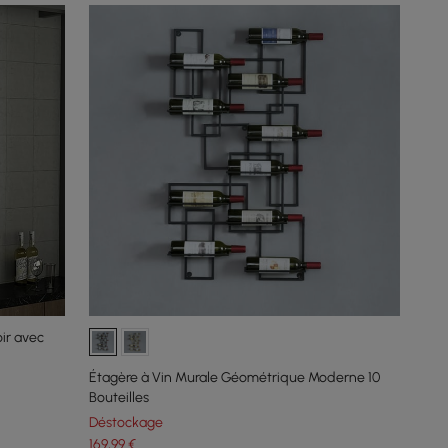
oir avec
Étagère à Vin Murale Géométrique Moderne 10
Bouteilles
Déstockage
169
,99
€