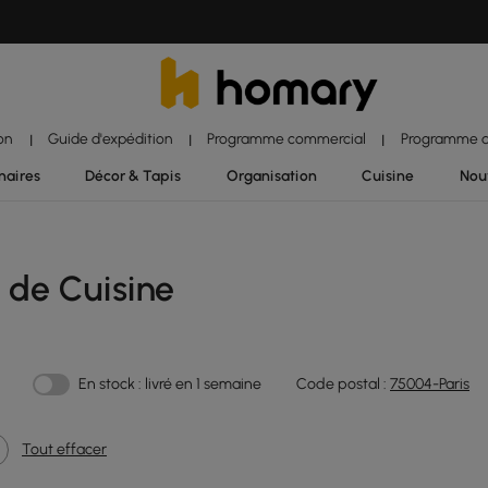
ion
Guide d'expédition
Programme commercial
Programme d'
|
|
|
naires
Décor & Tapis
Organisation
Cuisine
Nou
 de Cuisine
En stock : livré en 1 semaine
Code postal :
75004-Paris
Tout effacer