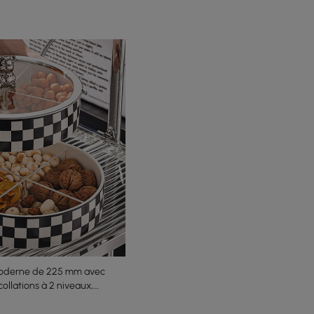
moderne de 225 mm avec
collations à 2 niveaux,
vation des aliments