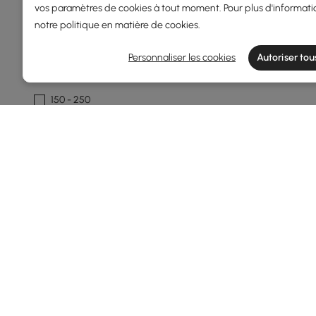
79
380
vos paramètres de cookies à tout moment. Pour plus d'informati
notre
politique en matière de cookies
.
Min
Max
Personnaliser les cookies
Autoriser tou
Sous 150
150 - 250
250 - 500
Profondeur Totale(mm)
85
400
Min
Max
Capacité De Stockage Des Verres
À Pied
Supérieur À 25