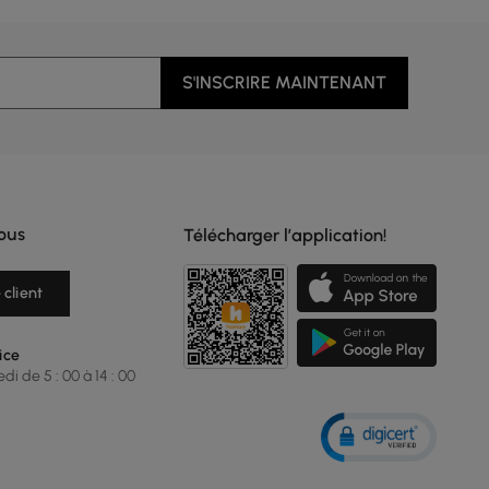
S'INSCRIRE MAINTENANT
ous
Télécharger l’application!
 client
ice
i de 5 : 00 à 14 : 00