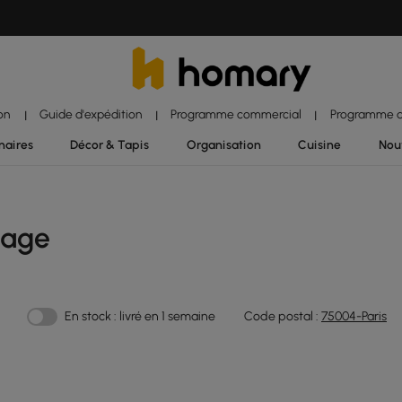
ion
Guide d'expédition
Programme commercial
Programme d'
|
|
|
naires
Décor & Tapis
Organisation
Cuisine
Nou
vage
En stock : livré en 1 semaine
Code postal :
75004-Paris