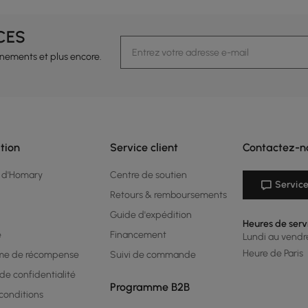
CES
vénements et plus encore.
tion
Service client
Contactez-n
 d'Homary
Centre de soutien
Service
Retours & remboursements
Guide d'expédition
Heures de serv
é
Financement
Lundi au vendred
Heure de Paris
me de récompense
Suivi de commande
 de confidentialité
Programme B2B
conditions