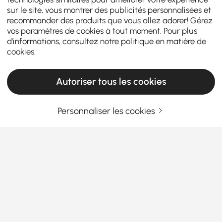
sur le site, vous montrer des publicités personnalisées et
recommander des produits que vous allez adorer! Gérez
vos paramètres de cookies à tout moment. Pour plus
d'informations, consultez notre
politique en matière de
cookies
.
Autoriser tous les cookies
Personnaliser les cookies
Qué saber antes de comprar taburetes de
bar y taburetes de mostrador
Por qué los taburetes de bar y los taburetes
de mostrador cambian las reglas del juego
en su hogar
En savoir plus
¿Alguna vez se preguntó por qué su isla de cocina o
Products in the current category have been updated to show the latest 2 items