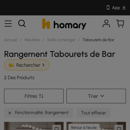
App
Accueil
/
Meubles
/
Salle à manger
/
Tabourets de Bar
Rangement Tabourets de Bar
Rechercher
2 Des Produits
Filtres
Trier
Fonctionnalité: Rangement
Tout effacer
Retour à l'école