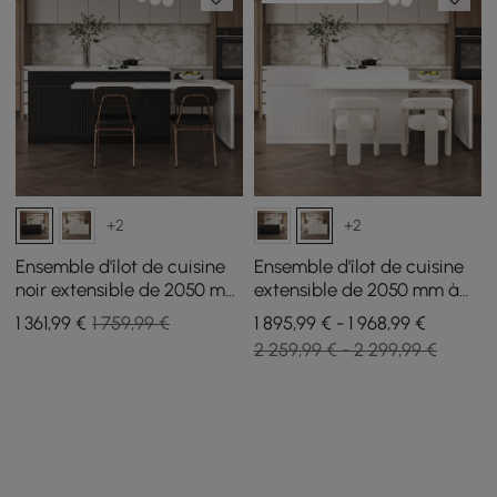
+2
+2
Ensemble d'îlot de cuisine
Ensemble d'îlot de cuisine
noir extensible de 2050 mm
extensible de 2050 mm à
à 2680 mm et 2 chaises de
2680 mm et 2 chaises de
1 361
,99
€
1 759,99 €
1 895,99 € - 1 968,99 €
salle à manger noires en
salle à manger en boucle
2 259,99 € - 2 299,99 €
similicuir
blanche