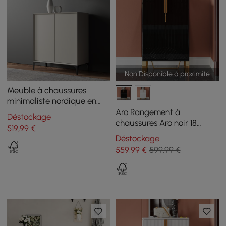
Non Disponible à proximité
Meuble à chaussures
minimaliste nordique en
bois blanc cassé avec 10
Aro Rangement à
Déstockage
étagères à 2 portes
chaussures Aro noir 18
519
,99
€
paires d'armoires à
Déstockage
chaussures en or
559
,99
€
599,99 €