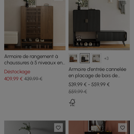
Armoire de rangement à
+3
chaussures à 5 niveaux en
bois massif de noyer, 900
Armoire d'entrée cannelée
Déstockage
mm
en placage de bois de
409
,99
€
439,99 €
frêne
539,99 € - 559,99 €
559,99 €