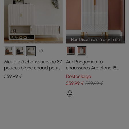
Non Disponible à proximité
+3
Meuble à chaussures de 37
Aro Rangement à
pouces blanc chaud pour
chaussures Aro blanc 18
entrée, à cannelures, main
paires d'armoires à
559
,99
€
Déstockage
droite
chaussures en or
559
,99
€
599,99 €