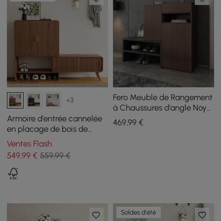
Fero Meuble de Rangement
+3
à Chaussures d'angle Noyer
avec 7 Etagères et 1 Tiroir
Armoire d'entrée cannelée
469
,99
€
pour Entrée
en placage de bois de
frêne
Ventes Flash
549
,99
€
559,99 €
Soldes d'été