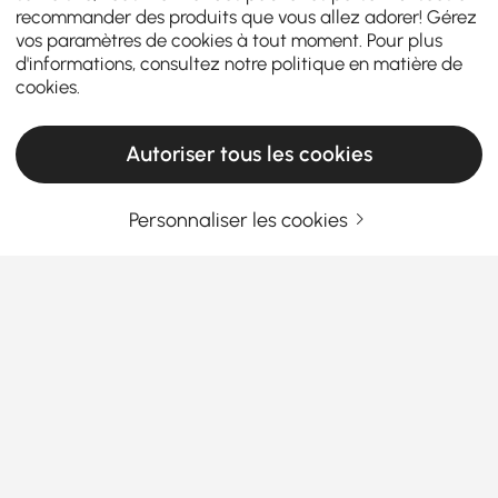
recommander des produits que vous allez adorer! Gérez
vos paramètres de cookies à tout moment. Pour plus
d'informations, consultez notre
politique en matière de
cookies
.
Autoriser tous les cookies
Personnaliser les cookies
La raison pour laquelle un bon meuble à
chaussures a sa place dans chaque couloir
Pourquoi le rangement de chaussures est
essentiel pour une entrée ordonnée
Vous arrive-t-il de trébucher sur des chaussures dès
En savoir plus
que vous franchissez la porte ? Si les entrées
Products in the current category have been updated to show the latest 8 items
encombrées vous rendent fou, les solutions de
rangement de chaussures pour l'entrée
pourraient