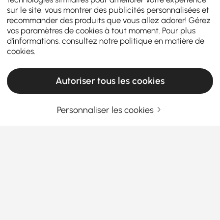
sur le site, vous montrer des publicités personnalisées et
recommander des produits que vous allez adorer! Gérez
vos paramètres de cookies à tout moment. Pour plus
d'informations, consultez notre
politique en matière de
cookies
.
Autoriser tous les cookies
Personnaliser les cookies
Pourquoi l'achat d'un ensemble de chambre
est le choix de design le plus intelligent que
vous ferez
Pourquoi opter pour un ensemble de
chambre complet plutôt que de mélanger
les pièces ?
En savoir plus
Products in the current category have been updated to show the latest 2 items