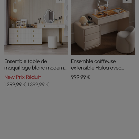
Ensemble table de
Ensemble coiffeuse
maquillage blanc moderne
extensible Haloa avec
avec coiffeuse à 6 tiroirs
miroir LED et présentoir à
New Prix Réduit
999
,99
€
avec tabouret et miroir
bijoux (102 - 146 cm)
1 299
,99
€
1 399,99 €