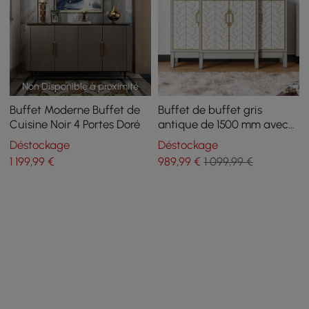
Non Disponible à proximité
Buffet Moderne Buffet de
Buffet de buffet gris
Cuisine Noir 4 Portes Doré
antique de 1500 mm avec
portes, crédence sculptée
Déstockage
Déstockage
à la ferme
1 199
,99
€
989
,99
€
1 099,99 €