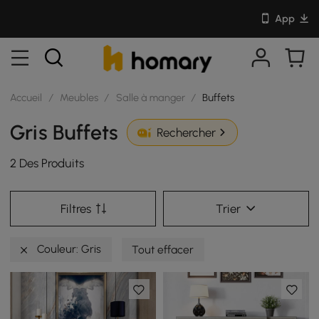
App
Accueil
/
Meubles
/
Salle à manger
/
Buffets
Gris Buffets
Rechercher
2 Des Produits
Filtres
Trier
Couleur: Gris
Tout effacer