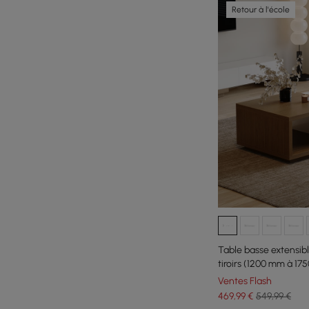
Retour à l'école
Table basse extensib
tiroirs (1200 mm à 1
Ventes Flash
469
,99
€
549,99 €