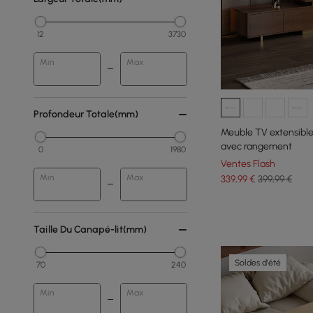
12
3730
Min
Max
Profondeur Totale(mm)
Meuble TV extensible
avec rangement
0
1980
Ventes Flash
Min
Max
339
,99
€
399,99 €
Taille Du Canapé-lit(mm)
Soldes d'été
70
240
Min
Max