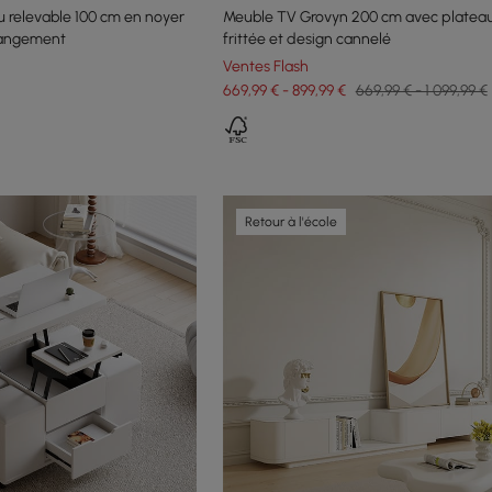
u relevable 100 cm en noyer
Meuble TV Grovyn 200 cm avec plateau
 rangement
frittée et design cannelé
Ventes Flash
669,99 € - 899,99 €
669,99 € - 1 099,99 €
Retour à l'école