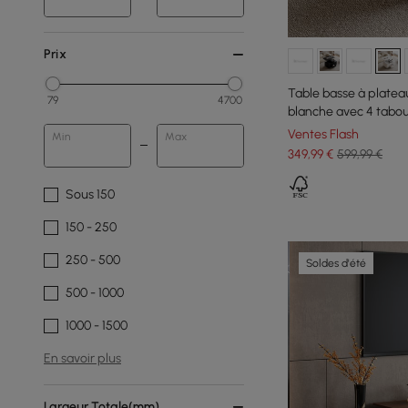
Prix
Table basse à platea
79
4700
blanche avec 4 tabo
Ventes Flash
Min
Max
349
,99
€
599,99 €
Sous 150
150 - 250
250 - 500
Soldes d'été
500 - 1000
1000 - 1500
En savoir plus
Largeur Totale(mm)