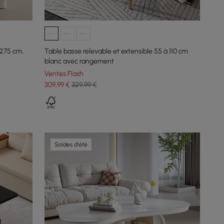
275 cm,
Table basse relevable et extensible 55 à 110 cm
blanc avec rangement
Ventes Flash
309
,99
€
329,99 €
Soldes d'été