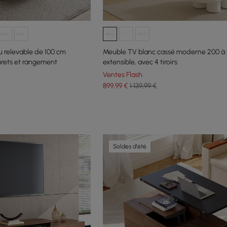
u relevable de 100 cm
Meuble TV blanc cassé moderne 200 à 
urets et rangement
extensible, avec 4 tiroirs
Ventes Flash
899
,99
€
1 139,99 €
Soldes d'été