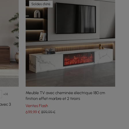
Soldes d'été
Meuble TV avec cheminée électrique 180 cm
+14
finition effet marbre et 2 tiroirs
avec 3
Ventes Flash
699
,99
€
899,99 €