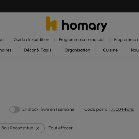
ion
Guide d'expédition
Programme commercial
Programme d'
|
|
|
naires
Décor & Tapis
Organisation
Cuisine
Nou
En stock : livré en 1 semaine
Code postal :
75004-Paris
Bois Reconstitué
Tout effacer