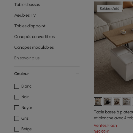
Tables basses
Soldes d'été
Meubles TV
Tables d'appoint
Canapés convertibles
Canapés modulables
En savoir plus
Couleur
Blanc
Noir
Noyer
Table basse à plateau
et blanche avec 4 ta
Gris
Ventes Flash
Beige
349
,99
€