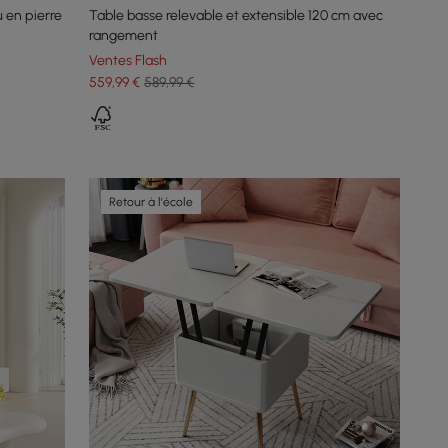
 en pierre
Table basse relevable et extensible 120 cm avec
rangement
Ventes Flash
559
,99
€
589,99 €
Retour à l'école