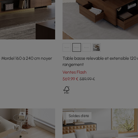
 Mordel 160 à 240 cm noyer
Table basse relevable et extensible 120
rangement
Ventes Flash
569
,99
€
589,99 €
Soldes d'été