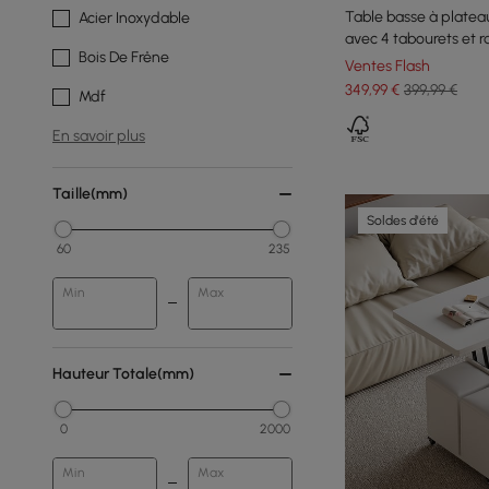
Table basse à platea
Acier Inoxydable
avec 4 tabourets et
Bois De Frêne
Ventes Flash
349
,99
€
399,99 €
Mdf
En savoir plus
Taille(mm)
Soldes d'été
60
235
Min
Max
Hauteur Totale(mm)
0
2000
Min
Max