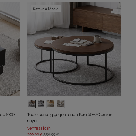
Retour à l'école
 de 1000
Table basse gigogne ronde Fero 60–80 cm en
noyer
Ventes Flash
299
,99
€
359,99 €