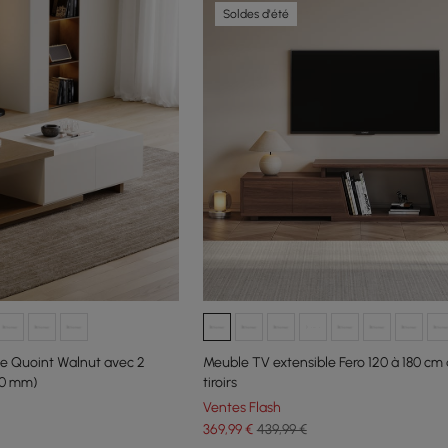
Soldes d'été
le Quoint Walnut avec 2
Meuble TV extensible Fero 120 à 180 cm 
750 mm)
tiroirs
Ventes Flash
369
,99
€
439,99 €