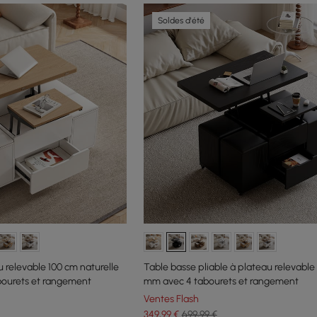
Soldes d'été
 relevable 100 cm naturelle
Table basse pliable à plateau relevable
bourets et rangement
mm avec 4 tabourets et rangement
Ventes Flash
349
,99
€
699,99 €