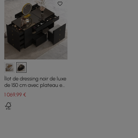
Îlot de dressing noir de luxe
de 150 cm avec plateau en
verre, station de
1 069
,99
€
maquillage et présentoir à
bijoux