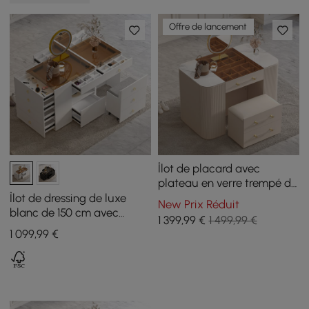
Offre de lancement
Îlot de placard avec
plateau en verre trempé de
47 po avec miroir et
Îlot de dressing de luxe
New Prix Réduit
commode de rangement
blanc de 150 cm avec
1 399
,99
€
1 499,99 €
pour bijoux
plateau en verre, station de
1 099
,99
€
maquillage et présentoir à
bijoux