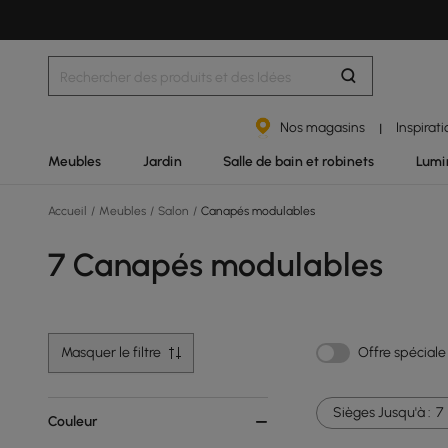
Nos magasins
Inspirat
|
Meubles
Jardin
Salle de bain et robinets
Lumi
Accueil
/
Meubles
/
Salon
/
Canapés modulables
7 Canapés modulables
Masquer le filtre
Offre spéciale
Sièges Jusqu'à :
7
Couleur