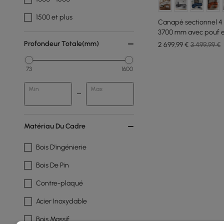
1500 et plus
Canapé sectionnel 4 
3700 mm avec pouf et
Profondeur Totale(mm)
2 699
,99
€
3 499,99 €
73
1600
Min
Max
Matériau Du Cadre
Bois D'ingénierie
Bois De Pin
Contre-plaqué
Acier Inoxydable
Bois Massif