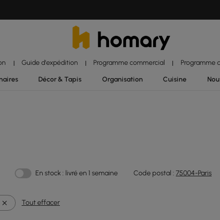
ion
Guide d'expédition
Programme commercial
Programme d'
|
|
|
naires
Décor & Tapis
Organisation
Cuisine
Nou
En stock : livré en 1 semaine
Code postal :
75004-Paris
Tout effacer