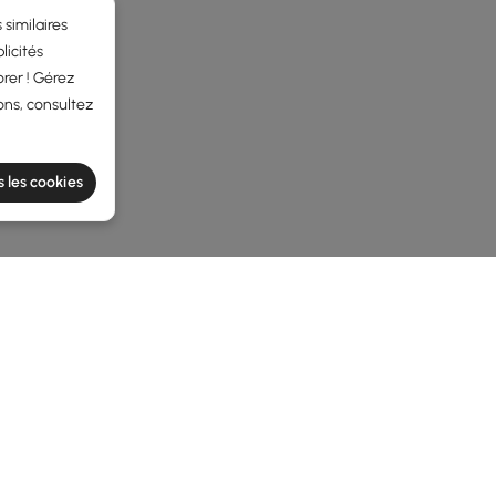
 similaires
licités
rer ! Gérez
ons, consultez
s les cookies