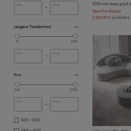
3700 mm avec pouf et
Min
Max
New Prix Réduit
2 569
,99
€
2 699,99 €
Largeur Totale(mm)
91
3730
Min
Max
Prix
569
4700
Min
Max
500 - 1000
1000 - 1500