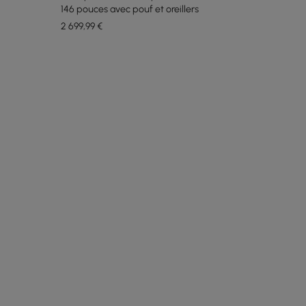
146 pouces avec pouf et oreillers
2 699
,99
€