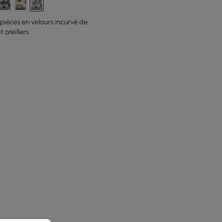
pièces en velours incurvé de
 oreillers