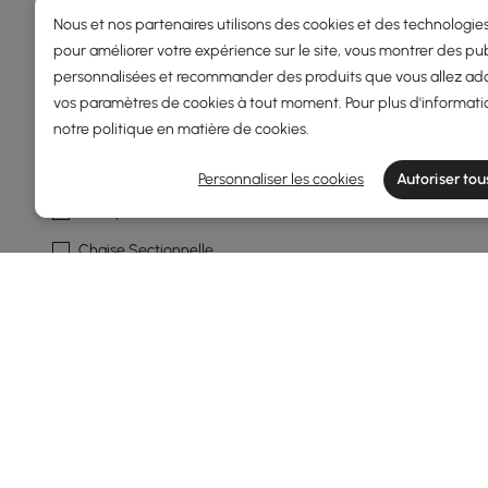
Nous et nos partenaires utilisons des cookies et des technologies
En savoir plus
pour améliorer votre expérience sur le site, vous montrer des pub
personnalisées et recommander des produits que vous allez ado
Type De Canapé
vos paramètres de cookies à tout moment. Pour plus d'informati
notre
politique en matière de cookies
.
Sectionnel Modulaire
Canapé
Personnaliser les cookies
Autoriser tou
Canapé Sectionnel
Chaise Sectionnelle
Ensemble Salon
En savoir plus
Caractéristique Du Canapé
Avec Pouf
Rangement