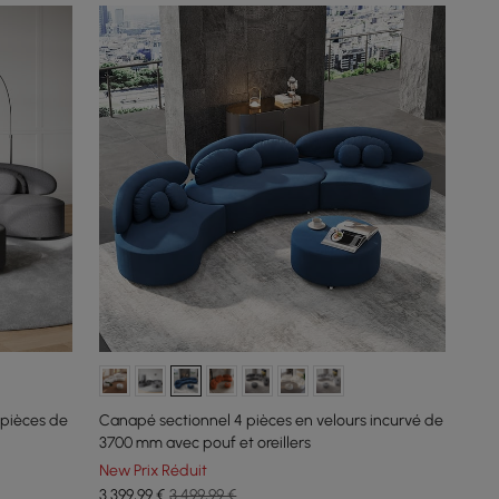
 pièces de
Canapé sectionnel 4 pièces en velours incurvé de
3700 mm avec pouf et oreillers
New Prix Réduit
3 399
,99
€
3 499,99 €