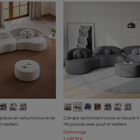
pièces en velours incurvé de
Canapé sectionnel incurvé en bouclé 4
 oreillers
146 pouces avec pouf et oreillers
Déstockage
2 699
,99
€