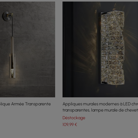
lique Armée Transparente
Appliques murales modernes à LED ch
transparentes, lampe murale de chevet
avec lumière chaude
Déstockage
109
,99
€