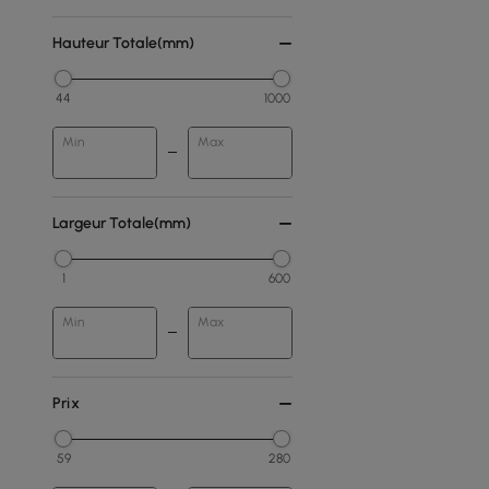
Hauteur Totale(mm)
44
1000
Min
Max
Largeur Totale(mm)
1
600
Min
Max
Prix
59
280