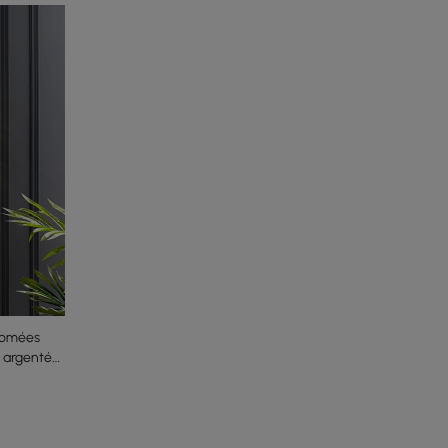
romées
 argentée