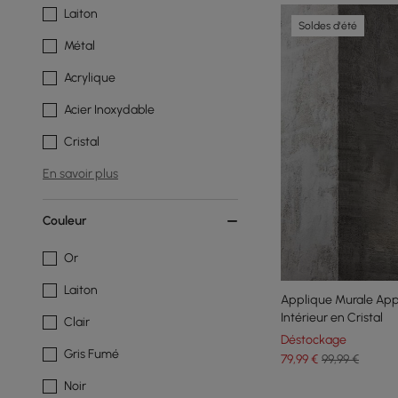
Laiton
Soldes d'été
Métal
Acrylique
Acier Inoxydable
Cristal
En savoir plus
Couleur
Or
Laiton
Applique Murale App
Intérieur en Cristal
Clair
Déstockage
Gris Fumé
79
,99
€
99,99 €
Noir