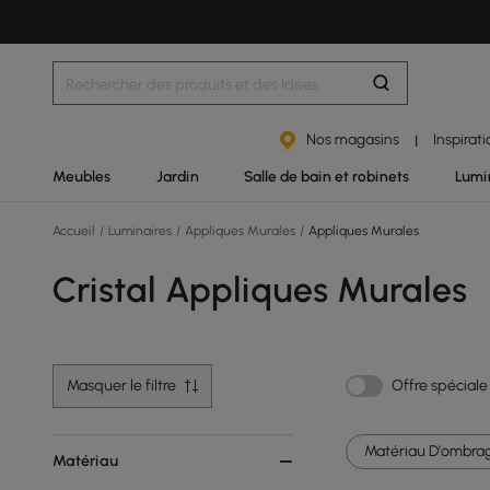
Nos magasins
Inspirat
|
Meubles
Jardin
Salle de bain et robinets
Lumi
Accueil
/
Luminaires
/
Appliques Murales
/
Appliques Murales
Cristal Appliques Murales
Masquer le filtre
Offre spéciale
Matériau D'ombrag
Matériau