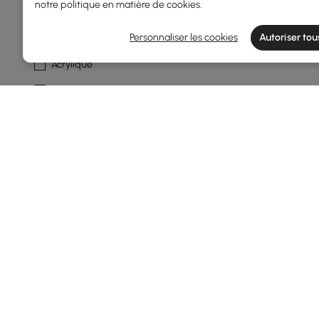
notre
politique en matière de cookies
.
Matériau D'ombrage
Personnaliser les cookies
Autoriser tou
Acrylique
Cristal
Verre
Laiton
Type D'applique Murale
Econce Armée
Montage Encastré
Wallchiere
Bras Oscillant
Products in the current category have been updated to show t
Éclairage Encastré