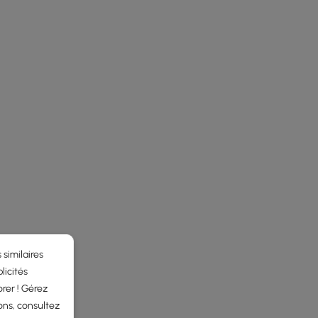
 similaires
licités
rer ! Gérez
ons, consultez