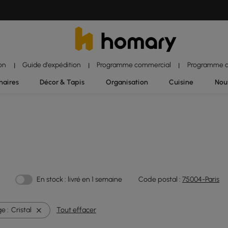
ion
Guide d'expédition
Programme commercial
Programme d'
|
|
|
naires
Décor & Tapis
Organisation
Cuisine
Nou
En stock : livré en 1 semaine
Code postal :
75004-Paris
e :
Cristal
Tout effacer