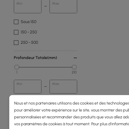
Min
Max
Sous 150
150 - 250
250 - 500
Profondeur Totale(mm)
1
210
Min
Max
Nous et nos partenaires utilisons des cookies et des technologies
Nombre De Lumières
pour améliorer votre expérience sur le site, vous montrer des pub
personnalisées et recommander des produits que vous allez ado
1 Lumière
vos paramètres de cookies à tout moment. Pour plus d'informati
2-ampoules