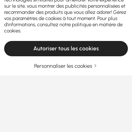
sur le site, vous montrer des publicités personnalisées et
recommander des produits que vous allez adorer! Gérez
vos paramètres de cookies à tout moment. Pour plus
d'informations, consultez notre
politique en matière de
cookies
.
Autoriser tous les cookies
Personnaliser les cookies
Choisir la bonne lampe de table peut
instantanément transformer votre espace
Qu'est-ce qui fait de la lampe de table le
héros méconnu de l'éclairage domestique ?
Vous êtes-vous déjà retrouvé dans une pièce en
En savoir plus
pensant : « Il manque quelque chose » ? Il y a de
Products in the current category have been updated to show the latest 1 items