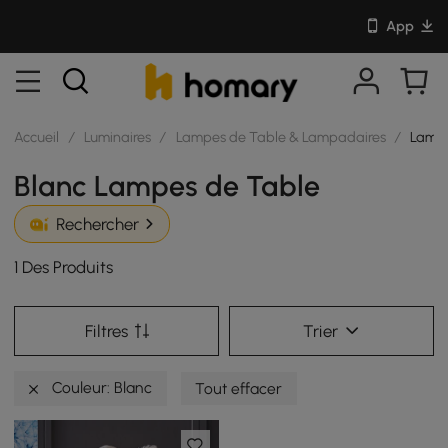
App
Accueil
/
Luminaires
/
Lampes de Table & Lampadaires
/
Lampe
Blanc Lampes de Table
Rechercher
1 Des Produits
Filtres
Trier
Couleur: Blanc
Tout effacer