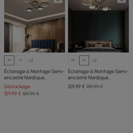
+2
+2
Éclairage à Montage Semi-
Éclairage à Montage Semi-
encastré Nordique
encastré Nordique
Plafonnier Anneau de LED
Plafonnier Anneau de LED
Déstockage
129
,99
€
139,99 €
Noir 8-Ampoules
Noir 8-Ampoules
129
,99
€
139,99 €