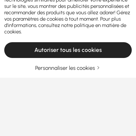
sur le site, vous montrer des publicités personnalisées et
recommander des produits que vous allez adorer! Gérez
vos paramètres de cookies à tout moment. Pour plus
d'informations, consultez notre
politique en matière de
cookies
.
Autoriser tous les cookies
Personnaliser les cookies
Nákupní průvodce pro polozapuštěná
svítidla, která vyvažují styl a funkci
Proč jsou polozapuštěná svítidla dokonalou
rovnováhou pro váš domov
Přemýšleli jste někdy, jaký typ osvětlení může
En savoir plus
vypadat stylově, aniž by zabíral příliš mnoho místa?
Products in the current category have been updated to show the latest 2 items