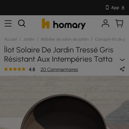
App
/
/
/
Accueil
Jardin
Mobilier de salon de jardin
Canapé-lits de jar
Îlot Solaire De Jardin Tressé Gris
Résistant Aux Intempéries Tatta
Avec Cadre En Aluminium Et Auvent
4.8
20 Commentaires