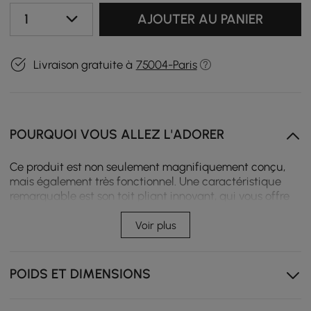
1
AJOUTER AU PANIER
Livraison gratuite à
75004-Paris
POURQUOI VOUS ALLEZ L'ADORER
Ce produit est non seulement magnifiquement conçu,
mais également très fonctionnel. Une caractéristique
remarquable est son toit pliant innovant, qui vous offre
la flexibilité de vous prélasser au soleil ou de vous retirer
dans un endroit ombragé et apaisant. Le toit est
Voir plus
élégamment fini en gris, se fondant parfaitement dans
le design chic du salon. Grâce au système de pliage
pratique, vous pouvez facilement ajuster le toit en
POIDS ET DIMENSIONS
fonction de vos besoins, afin de toujours trouver l'endroit
idéal pour vous détendre à tout moment de la journée.