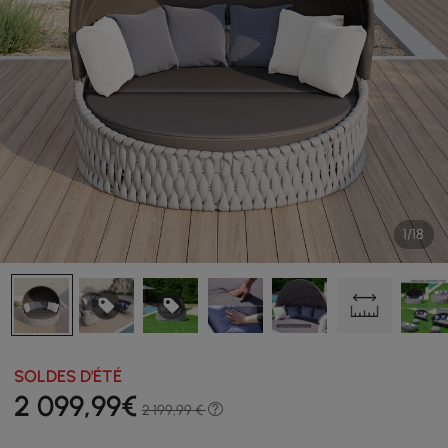
1/18
SOLDES D'ÉTÉ
2 099
,99
€
2 199,99 €