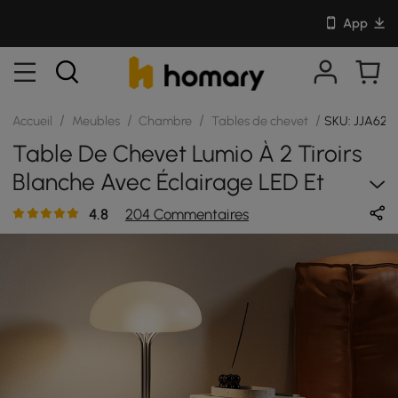
App
/
/
/
/
Accueil
Meubles
Chambre
Tables de chevet
SKU: JJA624
Table De Chevet Lumio À 2 Tiroirs
Blanche Avec Éclairage LED Et
Station De Recharge, Lot De 2
4.8
204 Commentaires