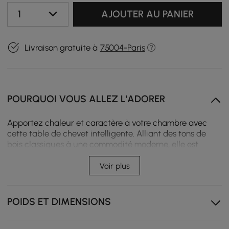
1
AJOUTER AU PANIER
Livraison gratuite à
75004-Paris
POURQUOI VOUS ALLEZ L'ADORER
Apportez chaleur et caractère à votre chambre avec
cette table de chevet intelligente. Alliant des tons de
bois classiques à une commodité moderne, elle est
dotée d'une station de charge intégrée, d'un éclairage
LED d'ambiance et de rangements généreux. C'est la
Voir plus
solution idéale pour créer un espace de nuit à la fois
organisé, chaleureux et intemporel.
POIDS ET DIMENSIONS
La station de recharge intégrée, équipée de ports USB,
USB-C et de la recharge sans fil, maintient vos
appareils chargés toute la nuit, sans câbles