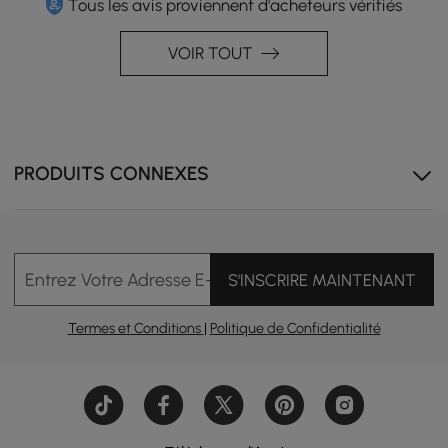
Tous les avis proviennent d'acheteurs vérifiés
VOIR TOUT
PRODUITS CONNEXES
Entrez Votre Adresse E-mail
S'INSCRIRE MAINTENANT
Touchez le bouton pour personnaliser la luminosité de
la lumière LED.
Termes et Conditions
|
Politique de Confidentialité