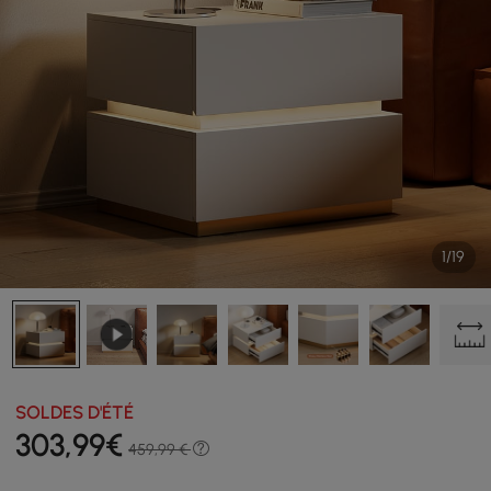
1/19
SOLDES D'ÉTÉ
303
,99
€
459,99 €