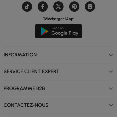
Télécharger l'App!
INFORMATION
SERVICE CLIENT EXPERT
Le revêtement en bouclette douce apporte une
sensation douillette et texturée tout en rehaussant la
PROGRAMME B2B
chaleur visuelle pour un espace de repas élégant et
accueillant.
CONTACTEZ-NOUS