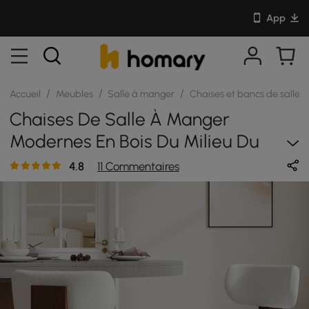
App
/
/
/
Accueil
Meubles
Salle à manger
Chaises et bancs de salle
Chaises De Salle À Manger
Modernes En Bois Du Milieu Du
Siècle
4.8
11 Commentaires