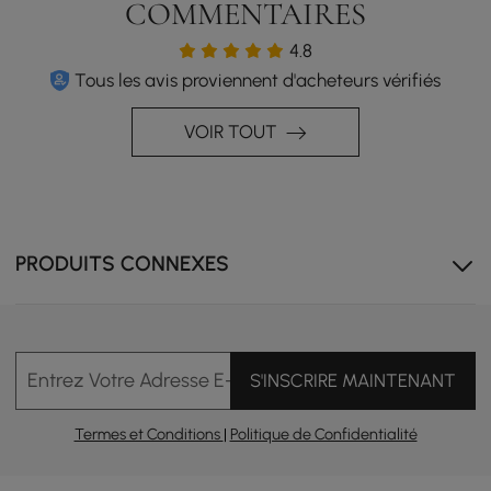
COMMENTAIRES
Confort ergonomique : conçu avec soin pour suivre les
courbes naturelles du corps humain, le dossier incurvé
4.8
offre un excellent soutien au bas du dos et à la taille.
Tous les avis proviennent d'acheteurs vérifiés
Cette caractéristique ergonomique réduit la tension
sur le dos et la nuque, garantissant le confort lors
d'une position assise prolongée.
VOIR TOUT
Structure en bois d'hévéa durable : fabriquée en bois
d'hévéa écologique et durable, la chaise offre une
résistance et une longévité remarquables. Son cadre
et ses pieds robustes sont conçus pour résister à une
utilisation intensive, garantissant ainsi une assise sûre
PRODUITS CONNEXES
et fiable pour les années à venir.
Entrez Votre Adresse E-mail
S'INSCRIRE MAINTENANT
Termes et Conditions
|
Politique de Confidentialité