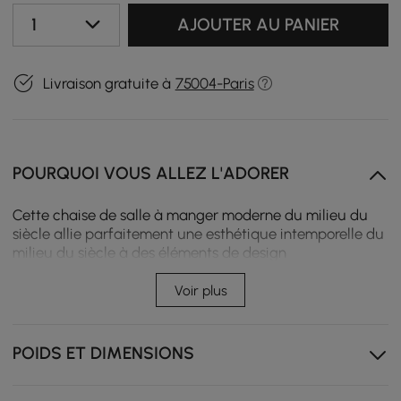
1
AJOUTER AU PANIER
Livraison gratuite à
75004-Paris
POURQUOI VOUS ALLEZ L'ADORER
Cette chaise de salle à manger moderne du milieu du
siècle allie parfaitement une esthétique intemporelle du
milieu du siècle à des éléments de design
contemporains. Fabriquée à partir de bois d'hévéa
robuste dans une riche finition en noyer, associée à un
Voir plus
luxueux revêtement blanc bouclé, cette chaise offre une
sensation sophistiquée et confortable. Son dossier
incurvé et son design ergonomique garantissent un
POIDS ET DIMENSIONS
confort exceptionnel, tandis que le siège rempli de
mousse offre un soutien moelleux pour les sièges