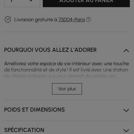
1
AJOUTER AU PANIER
Livraison gratuite à
75004-Paris
POURQUOI VOUS ALLEZ L'ADORER
Améliorez votre espace de vie intérieur avec une touche
de fonctionnalité et de style ! Il est livré avec une station
de charge intégrée, qui vous permet de garder vos
appareils sous tension pendant la nuit. L'éclairage LED
avec 3 modes d'éclairage crée une atmosphère
Voir plus
chaleureuse et personnalisable. Et il y a un tiroir et une
étagère pratiques pour ranger vos essentiels. C'est le
complément parfait pour améliorer votre quotidien.
POIDS ET DIMENSIONS
Chargeur sans fil intégré pour maintenir les appareils
alimentés sans câbles emmêlés.
SPÉCIFICATION