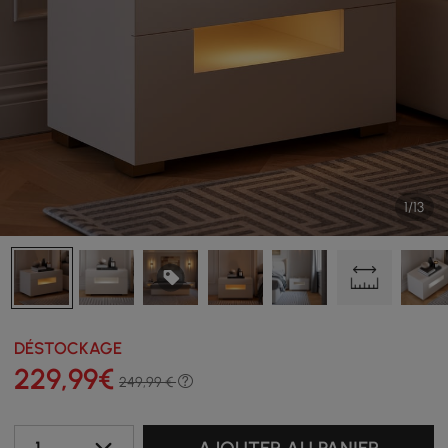
1/13
DÉSTOCKAGE
229
,99
€
249,99 €