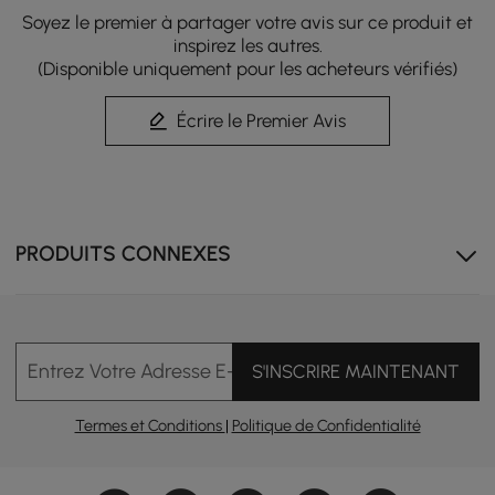
naturelle éclatante de 6 000 K à une lumière neutre
Soyez le premier à partager votre avis sur ce produit et
froide de 4 000 K ou à une lumière douce de 3 000 K, le
inspirez les autres.
tout alimenté via USB et activé par un détecteur de
(Disponible uniquement pour les acheteurs vérifiés)
mouvement pour une ambiance mains libres.
Écrire le Premier Avis
PRODUITS CONNEXES
Entrez Votre Adresse E-mail
S'INSCRIRE MAINTENANT
Ambiance de chambre éclairée
Termes et Conditions
|
Politique de Confidentialité
Cette table de chevet blanche minimaliste est
totalement flexible grâce à son étagère LED ambrée