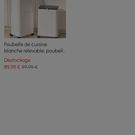
Poubelle de cuisine
blanche relevable, poubelle
roulante avec couvercle
Déstockage
89
,99
€
99,99 €