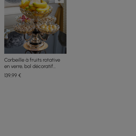
Corbeille à fruits rotative
en verre, bol décoratif
multicouche avec base en
139
,99
€
or rose