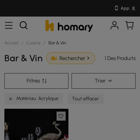
App
Accueil
/
Cuisine
/
Bar & Vin
Bar & Vin
1 Des Produits
Rechercher
Filtres
Trier
Matériau: Acrylique
Tout effacer