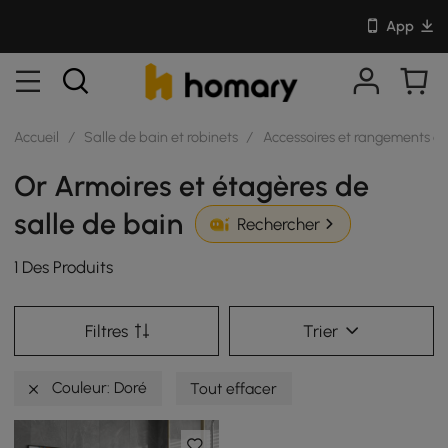
App
Accueil
/
Salle de bain et robinets
/
Accessoires et rangements de
Or Armoires et étagères de
salle de bain
Rechercher
1 Des Produits
Filtres
Trier
Couleur: Doré
Tout effacer