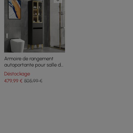
Armoire de rangement
autoportante pour salle de
bain avec éclairage LED en
Déstockage
noir et or
479
,99
€
505,99 €