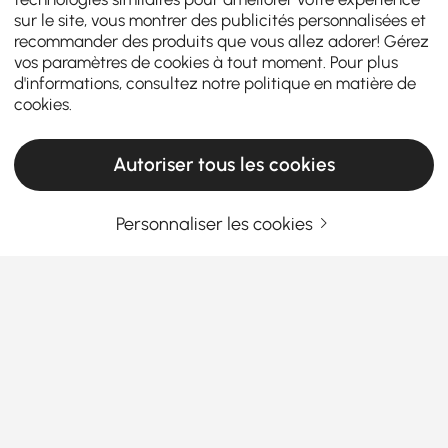
sur le site, vous montrer des publicités personnalisées et
recommander des produits que vous allez adorer! Gérez
vos paramètres de cookies à tout moment. Pour plus
d'informations, consultez notre
politique en matière de
cookies
.
Autoriser tous les cookies
Personnaliser les cookies
Snadné úpravy koupelny Začněte
správnými skříňkami a policemi
Jak mohou koupelnové skříňky a regály
vyřešit vaše problémy se skladováním?
Máte někdy pocit, že se váš koupelnový pult každé
En savoir plus
ráno promění v „horu produktů“? Promyšlené
Products in the current category have been updated to show the latest 1 items