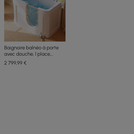
Baignoire balnéo à porte
avec douche, 1 place,
blanche, robinetterie
2 799
,99
€
intégrée