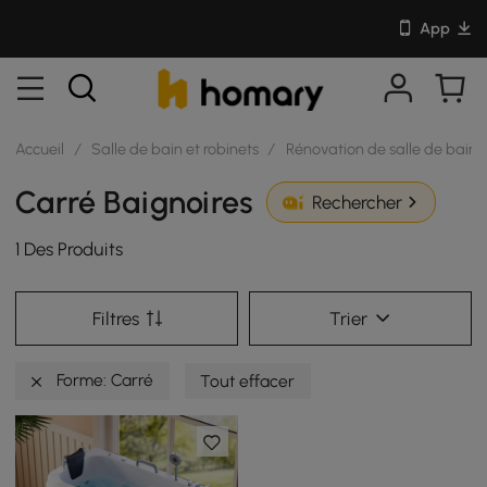
App
Accueil
/
Salle de bain et robinets
/
Rénovation de salle de bain
Carré Baignoires
Rechercher
1 Des Produits
Filtres
Trier
Forme: Carré
Tout effacer