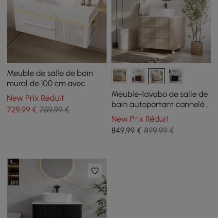
Meuble de salle de bain
mural de 100 cm avec
plateau en pierre frittée,
Meuble-lavabo de salle de
New Prix Réduit
lumière à capteur LED
bain autoportant cannelé
729
,99
€
759,99 €
de 81,28 cm avec vasque à
New Prix Réduit
poser, 3 tiroirs, plateau en
849
,99
€
899,99 €
pierre frittée