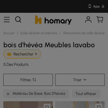
App
Accueil
/
Salle de bain et robinets
/
Rénovation de salle de bain
bois d'hévéa Meubles lavabo
Rechercher
5 Des Produits
Filtres
Trier
Matériau De Base: Bois D'hévéa
Tout effacer