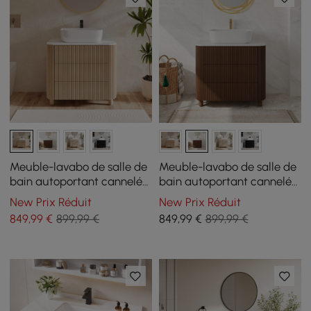
Meuble-lavabo de salle de
Meuble-lavabo de salle de
bain autoportant cannelé
bain autoportant cannelé
de 81 cm (32 pouces) avec
de 81 cm (32 po) avec
New Prix Réduit
New Prix Réduit
vasque, 3 tiroirs, plateau en
vasque à poser, 3 tiroirs,
849
,99
€
899,99 €
849
,99
€
899,99 €
pierre frittée
dessus en pierre frittée