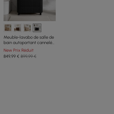
Meuble-lavabo de salle de
bain autoportant cannelé
de 32 pouces avec vasque,
New Prix Réduit
3 tiroirs, plateau en pierre
849
,99
€
899,99 €
frittée