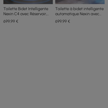
Toilette Bidet Intelligente
Toilette à bidet intelligente
Nexin C4 avec Réservoir,
automatique Nexin avec
Bouclier de Mousse,
écran en mousse et
699
,99
€
699
,99
€
Stérilisation UV, Hauteur de
aromathérapie
Chaise, 48L/chasse