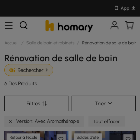
App
Accueil
/
Salle de bain et robinets
/
Rénovation de salle de bain
Rénovation de salle de bain
Rechercher
6 Des Produits
Filtres
Trier
Version: Avec Aromathérapie
Tout effacer
Retour à l'école
Soldes d'été