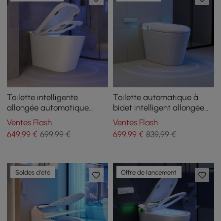
Toilette intelligente
Toilette automatique à
allongée automatique
bidet intelligent allongée
monobloc avec réservoir
monobloc avec réservoir
Ventes Flash
Ventes Flash
intégré et aromathérapie
intégré et aromathérapie
649
,99
€
699,99 €
699
,99
€
839,99 €
Soldes d'été
Offre de lancement