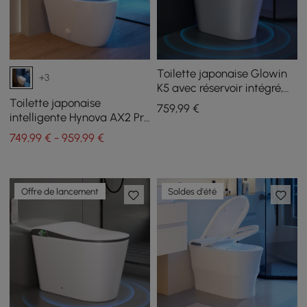
Toilette japonaise Glowin
+3
K5 avec réservoir intégré,
abattant à ouverture
Toilette japonaise
759
,99
€
automatique, siège enfant,
intelligente Hynova AX2 Pro
4,85 L par chasse
avec aromathérapie, blanc,
749,99 € - 959,99 €
4,8 L par chasse
Offre de lancement
Soldes d'été