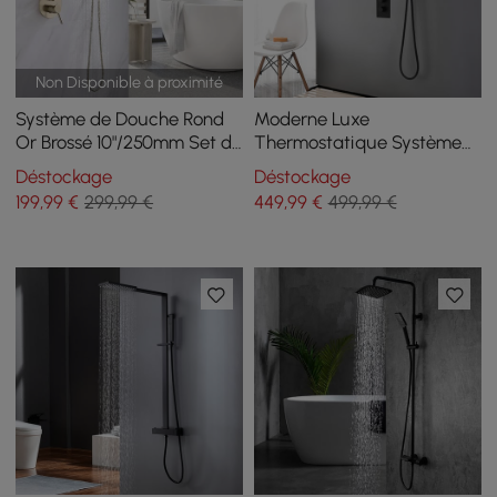
Non Disponible à proximité
Système de Douche Rond
Moderne Luxe
Or Brossé 10"/250mm Set de
Thermostatique Système
Douche avec Douche à
de Douche Mural Douche à
Déstockage
Déstockage
Main Laiton Massif
Pluie en Laiton Massif Noir
199
,99
€
299,99 €
449
,99
€
499,99 €
Mat Ensemble de Douche
avec Douche à Main