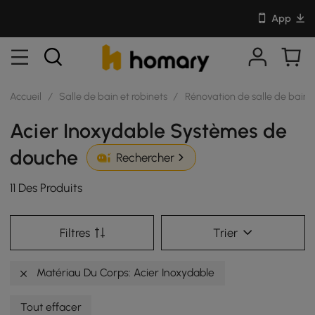
App
Accueil
/
Salle de bain et robinets
/
Rénovation de salle de bain
Acier Inoxydable Systèmes de
douche
Rechercher
11 Des Produits
Filtres
Trier
Matériau Du Corps: Acier Inoxydable
Tout effacer