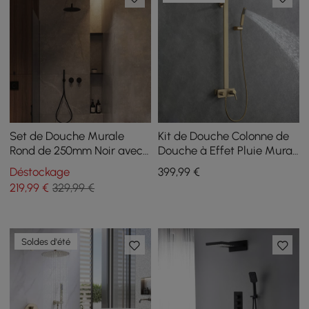
Set de Douche Murale
Kit de Douche Colonne de
Rond de 250mm Noir avec
Douche à Effet Pluie Mural
Douchette à Main
Or Brossé avec Douchette
Déstockage
399
,99
€
219
,99
€
329,99 €
Soldes d'été