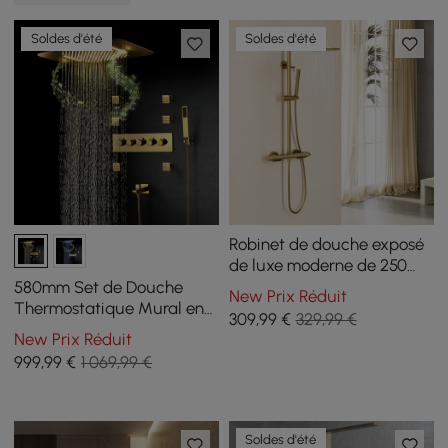
Soldes d'été
Soldes d'été
Robinet de douche exposé
de luxe moderne de 250
mm, pommeau de douche
580mm Set de Douche
New Prix Réduit
thermostatique à effet
Thermostatique Mural en
309
,99
€
329,99 €
pluie doré
Or 4 Fonctions
New Prix Réduit
999
,99
€
1 069,99 €
Soldes d'été