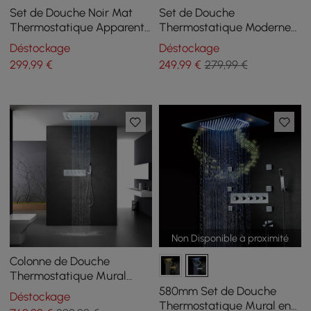
Set de Douche Noir Mat
Set de Douche
Thermostatique Apparent
Thermostatique Moderne
avec Douchette à Main
avec Douchette en Noir
Déstockage
Déstockage
Mat
299
,99
€
249
,99
€
279,99 €
Non Disponible à proximité
Colonne de Douche
Thermostatique Mural
380mm×580mm Chrome
580mm Set de Douche
Déstockage
Pluie 4 Fonctions
Thermostatique Mural en