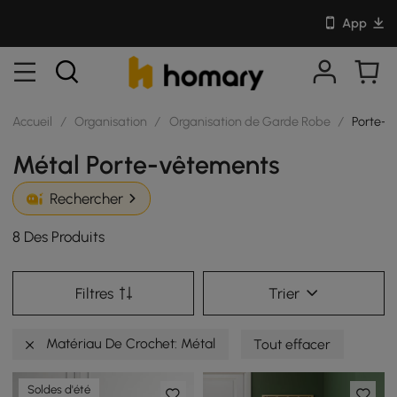
App
Accueil
/
Organisation
/
Organisation de Garde Robe
/
Porte-v
Métal Porte-vêtements
Rechercher
8 Des Produits
Filtres
Trier
Matériau De Crochet: Métal
Tout effacer
Soldes d'été