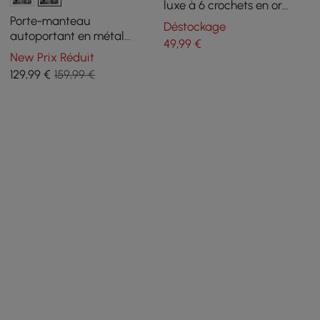
luxe à 6 crochets en or
avec résistance à charge
Porte-manteau
Déstockage
élevée et procédé de
autoportant en métal
49
,99
€
peinture
moderne chic 1700 mm,
New Prix Réduit
base en marbre doré
129
,99
€
159,99 €