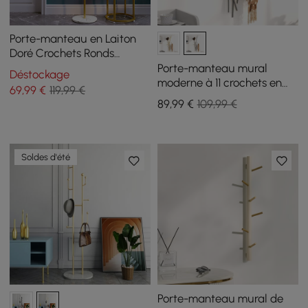
Porte-manteau en Laiton
Doré Crochets Ronds
d'entrée Cintre Base en
Porte-manteau mural
Déstockage
Marbre
moderne à 11 crochets en
69
,99
€
119,99 €
noir avec forme de branche
89
,99
€
109,99 €
d'arbre
Soldes d'été
Porte-manteau mural de