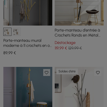
Porte-manteau d'entrée à
Crochets Ronds en Métal
avec Porte-parapluie Base
Porte-manteau mural
Déstockage
Dorée
moderne à 11 crochets en or
119
,99
€
129,99 €
avec forme de branche
89
,99
€
d'arbre
Soldes d'été