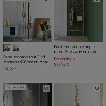
Porte-manteau d'angle
mural Entryway en métal
avec crochets
Porte-manteau sur Pied
Déstockage
Moderne 400mm en Métal
279
,99
€
7 Crochets Base en Marbre
139
,99
€
Noir
Soldes d'été