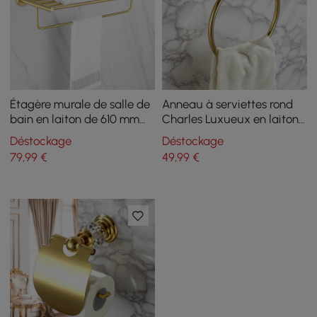
Étagère murale de salle de
Anneau à serviettes rond
bain en laiton de 610 mm
Charles Luxueux en laiton
avec porte-serviettes en or
massif en cristal
Déstockage
Déstockage
brossé
transparent pour salle de
79
,99
€
49
,99
€
bain