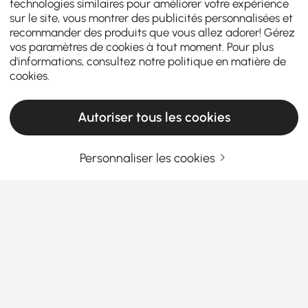
technologies similaires pour améliorer votre expérience
sur le site, vous montrer des publicités personnalisées et
recommander des produits que vous allez adorer! Gérez
vos paramètres de cookies à tout moment. Pour plus
d'informations, consultez notre
politique en matière de
cookies
.
Autoriser tous les cookies
Products in the current category have been updated to show the latest 3 items
Personnaliser les cookies
Entrez Votre Adresse E-mail
S'INSCRIRE MAINTENANT
Termes et Conditions
|
Politique de Confidentialité
Télécharger l'App!