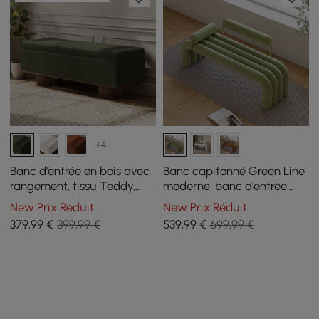
+4
Banc d'entrée en bois avec
Banc capitonné Green Line
rangement, tissu Teddy,
moderne, banc d'entrée
fausse fourrure moelleuse
rembourré en velours,
New Prix Réduit
New Prix Réduit
et plateau rabattable
finition dorée
379
,99
€
399,99 €
539
,99
€
699,99 €