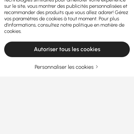
sur le site, vous montrer des publicités personnalisées et
recommander des produits que vous allez adorer! Gérez
vos paramètres de cookies à tout moment. Pour plus
d'informations, consultez notre
politique en matière de
cookies
.
Autoriser tous les cookies
Personnaliser les cookies
Le guide ultime pour choisir le banc
d'entrée parfait
Pourquoi les bancs d'entrée sont-ils le secret
d'une maison plus fonctionnelle ?
Vous arrive-t-il d'entrer chez vous et de sentir que
En savoir plus
vous avez besoin d'un endroit où vous poser, où jeter
Products in the current category have been updated to show the latest 2 items