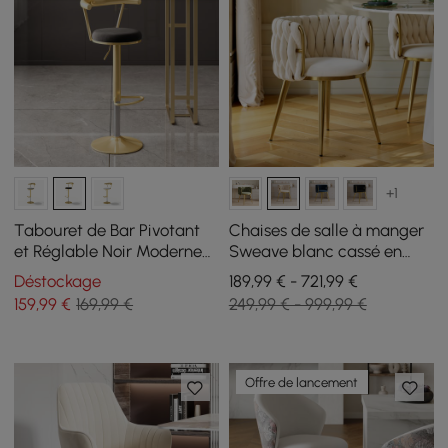
+1
Tabouret de Bar Pivotant
Chaises de salle à manger
et Réglable Noir Moderne
Sweave blanc cassé en
avec Dossier et Revêtement
velours rembourrées, Lot de
Déstockage
189,99 € - 721,99 €
en Velours
4
159
,99
€
169,99 €
249,99 € - 999,99 €
Offre de lancement