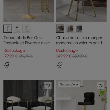
Tabouret de Bar Gris
Chaise de salle à manger
Réglable et Pivotant avec
moderne en velours gris, lot
Revêtement en Velours et
de 2
Déstockage
Déstockage
Repose-pieds
179
,99
€
199,99 €
349
,99
€
369,99 €
Soldes d'été