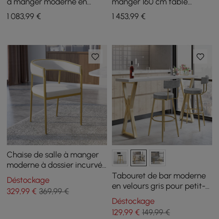
à manger moderne en
manger 160 cm table
pierre frittée de 39 po avec
rectangulaire en pierre
1 083
,99
€
1 453
,99
€
2 chaises
frittée Pandora brillante
avec 4 chaises
Chaise de salle à manger
moderne à dossier incurvé
en velours noir avec pieds
Tabouret de bar moderne
Déstockage
en métal doré
en velours gris pour petit-
329
,99
€
369,99 €
déjeuner, rembourrage en
Déstockage
velours avec dossier,
129
,99
€
149,99 €
tabouret de bar en métal