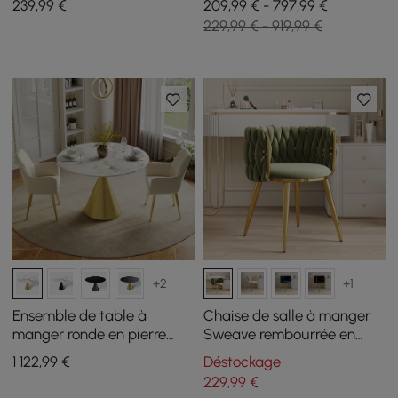
239
,99
€
209,99 € - 797,99 €
4 pièces
229,99 € - 919,99 €
+2
+1
Ensemble de table à
Chaise de salle à manger
manger ronde en pierre
Sweave rembourrée en
frittée de 1000 mm avec
velours vert olive à l'unité
1 122
,99
€
Déstockage
base en or brossé pour 2
229
,99
€
personnes