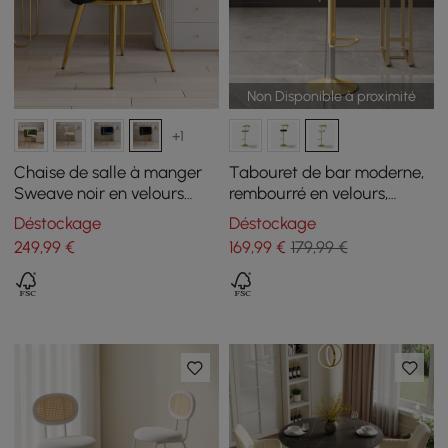
Non Disponible à proximité
+1
Chaise de salle à manger
Tabouret de bar moderne,
Sweave noir en velours
rembourré en velours,
rembourrée, 1 pièce
réglable et pivotant, blanc
Déstockage
Déstockage
avec repose-pieds
249
,99
€
169
,99
€
179,99 €