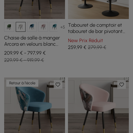
Tabouret de comptoir et
+5
tabouret de bar pivotant
réglable en velours
Chaise de salle à manger
New Prix Réduit
moderne, 1 pièce
Arcora en velours blanc
259
,99
€
279,99 €
avec rembourrage, 4
209,99 € - 797,99 €
pièces
229,99 € - 919,99 €
Retour à l'école