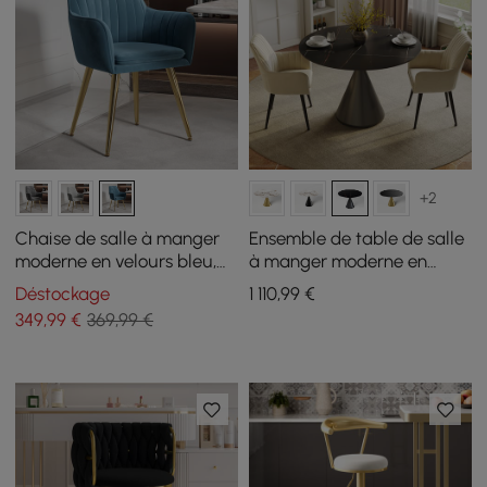
+2
Chaise de salle à manger
Ensemble de table de salle
moderne en velours bleu,
à manger moderne en
lot de 2
pierre frittée de 39 po avec
Déstockage
1 110
,99
€
2 chaises
349
,99
€
369,99 €