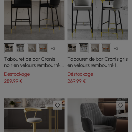
+3
+3
Tabouret de bar Cranis
Tabouret de bar Cranis gris
noir en velours rembourré, 1
en velours rembourré 1
pièce
pièce
Déstockage
Déstockage
289
,99
€
269
,99
€