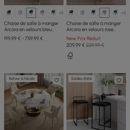
+5
+5
Chaise de salle à manger
Chaise de salle à manger
Arcora en velours bleu
Arcora en velours rose
avec revêtement, 4 pièces
capitonnée, 1 pièce
199,99 € - 759,99 €
New Prix Réduit
209
,99
€
229,99 €
Retour à l'école
Soldes d'été