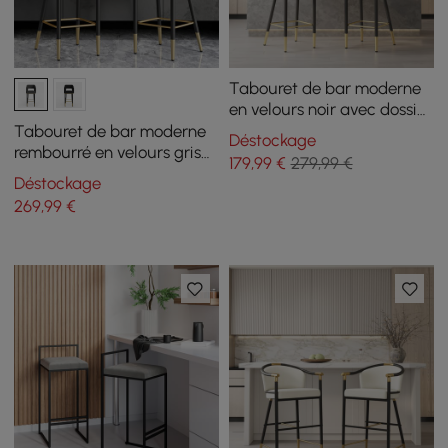
Tabouret de bar moderne
en velours noir avec dossier
et repose-pieds
Tabouret de bar moderne
Déstockage
rembourré en velours gris
179
,99
€
279,99 €
avec dossier bas et repose-
Déstockage
pieds
269
,99
€