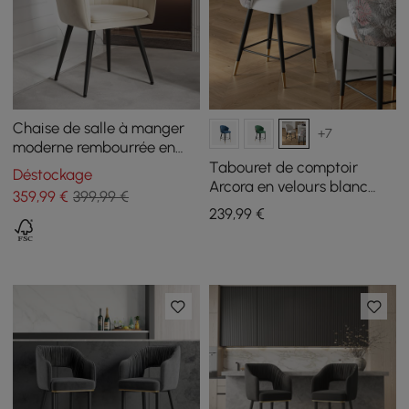
Chaise de salle à manger
+7
moderne rembourrée en
velours beige avec
Tabouret de comptoir
Déstockage
accoudoirs (lot de 2)
Arcora en velours blanc
359
,99
€
399,99 €
avec revêtement, 1 pièce
239
,99
€