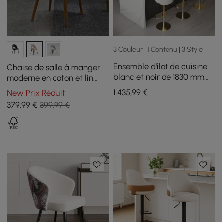
3 Couleur | 1 Contenu | 3 Style
Ensemble d'îlot de cuisine
Chaise de salle à manger
blanc et noir de 1830 mm
moderne en coton et lin
avec 2 tabourets de bar
couleur sable avec pieds
1 435
,99
€
New Prix Réduit
pivotants à dossier incurvé,
en bois, 2 pièces
379
,99
€
399,99 €
beige