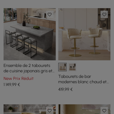
Ensemble de 2 tabourets
de cuisine japonais gris et
2 tabourets de rangement
Tabourets de bar
New Prix Réduit
en bois, 1830mm
modernes blanc chaud et
1 149
,99
€
doré en velours, réglables
419
,99
€
et pivotants, Lot de 2