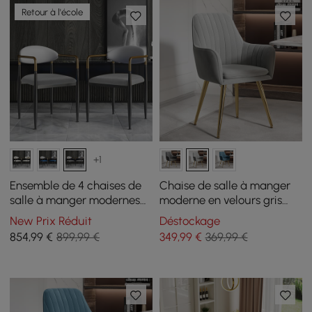
Retour à l'école
+1
Ensemble de 4 chaises de
Chaise de salle à manger
salle à manger modernes
moderne en velours gris
Otrast Series, recouvertes
clair, lot de 2
New Prix Réduit
Déstockage
de blanc et de gris
854
,99
€
899,99 €
349
,99
€
369,99 €