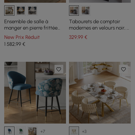
Ensemble de salle à
Tabourets de comptoir
manger en pierre frittée
modernes en velours noir, 2
ronde de style moderne
pièces
New Prix Réduit
329
,99
€
1350 mm avec 4 chaises
1 582
,99
€
+7
+3