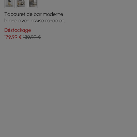
Tabouret de bar moderne
blanc avec assise ronde et
dossier en velours et
Déstockage
repose-pieds
179
,99
€
189,99 €