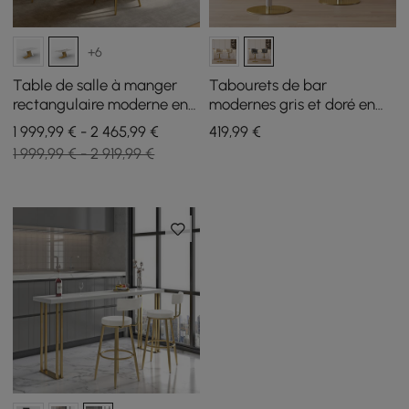
+6
Table de salle à manger
Tabourets de bar
rectangulaire moderne en
modernes gris et doré en
pierre frittée de 1800 mm
velours, réglables et
1 999,99 € - 2 465,99 €
419
,99
€
avec 6 chaises en or
pivotants, Lot de 2
1 999,99 € - 2 919,99 €