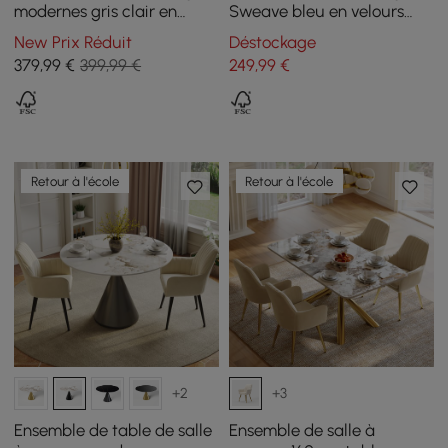
modernes gris clair en
Sweave bleu en velours
velours avec pieds en bois,
rembourrée, 1 pièce
New Prix Réduit
Déstockage
Lot de 2
379
,99
€
399,99 €
249
,99
€
Retour à l'école
Retour à l'école
+2
+3
Ensemble de table de salle
Ensemble de salle à