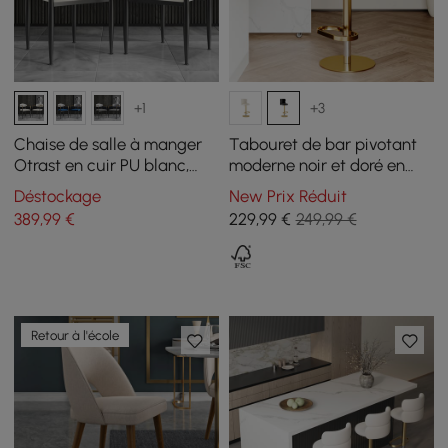
+1
+3
Chaise de salle à manger
Tabouret de bar pivotant
Otrast en cuir PU blanc,
moderne noir et doré en
fauteuil rembourré en
velours, réglable en
Déstockage
New Prix Réduit
velours (lot de 2)
hauteur, 1 pièce
389
,99
€
229
,99
€
249,99 €
Retour à l'école