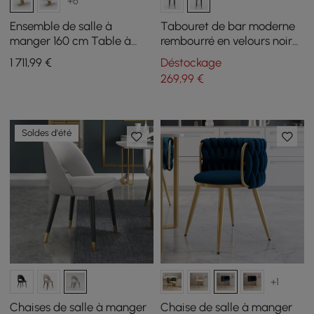
+6
Ensemble de salle à
Tabouret de bar moderne
manger 160 cm Table à
rembourré en velours noir
manger rectangulaire
avec dossier bas et repose-
1 711
,99
€
Déstockage
moderne en pierre frittée
pieds
269
,99
€
avec 4 chaises
Soldes d'été
+1
Chaises de salle à manger
Chaise de salle à manger