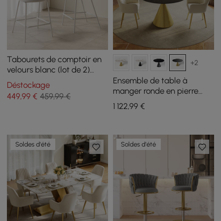
Tabourets de comptoir en
+2
velours blanc (lot de 2)
avec dossier en rotin pour
Ensemble de table à
Déstockage
îlot de cuisine
manger ronde en pierre
449
,99
€
459,99 €
frittée de 1000 mm avec
1 122
,99
€
base en or brossé pour 2
personnes
Soldes d'été
Soldes d'été