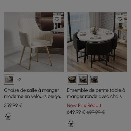
+2
Chaise de salle à manger
Ensemble de petite table à
moderne en velours beige,
manger ronde avec chaises
lot de 2
rembourrées noires pour 4
359
,99
€
New Prix Réduit
personnes modernes, 1000
649
,99
€
699,99 €
mm