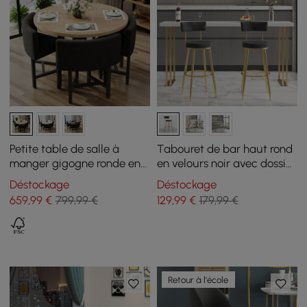
Petite table de salle à
Tabouret de bar haut rond
manger gigogne ronde en
en velours noir avec dossier
bois de 1000 mm pour 4
et repose-pieds doré
Déstockage
Déstockage
chaises rembourrées grises
659
,99
€
799,99 €
129
,99
€
179,99 €
Retour à l'école