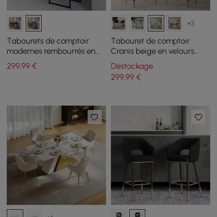
+3
Tabourets de comptoir
Tabouret de comptoir
modernes rembourrés en
Cranis beige en velours
velours gris, 2 pièces
rembourré, 1 pièce
299
,99
€
Déstockage
299
,99
€