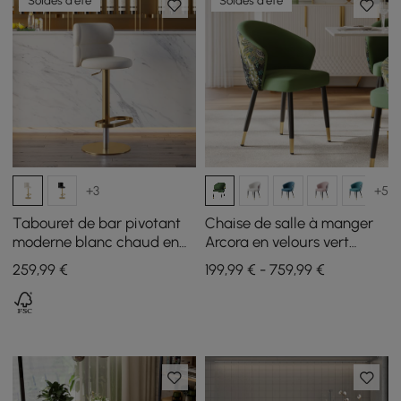
Soldes d'été
Soldes d'été
+3
+5
Tabouret de bar pivotant
Chaise de salle à manger
moderne blanc chaud en
Arcora en velours vert
velours, réglable en
rembourrée, 4 pièces
259
,99
€
199,99 € - 759,99 €
hauteur, 1 pièce