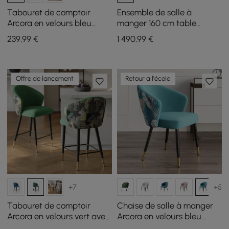
Tabouret de comptoir
Ensemble de salle à
Arcora en velours bleu
manger 160 cm table
avec revêtement, 1 pièce
rectangulaire en pierre
239
,99
€
1 490
,99
€
frittée Pandora brillante
avec 4 chaises
Offre de lancement
Retour à l'école
+7
+5
Tabouret de comptoir
Chaise de salle à manger
Arcora en velours vert avec
Arcora en velours bleu
rembourrage, 1 pièce
verdâtre avec revêtement,