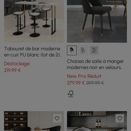
Tabouret de bar moderne
en cuir PU blanc (lot de 2)
réglable en hauteur et
Chaises de salle à manger
Déstockage
pivotant
modernes noir en velours
219
,99
€
avec pieds en bois, Lot de 2
New Prix Réduit
379
,99
€
399,99 €