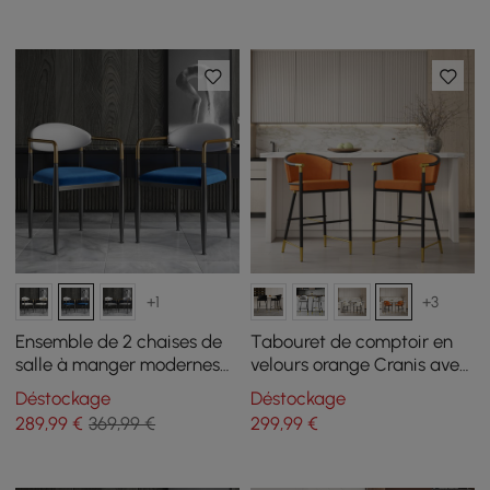
+1
+3
Ensemble de 2 chaises de
Tabouret de comptoir en
salle à manger modernes
velours orange Cranis avec
Otrast Series, recouvertes
revêtement, 1 pièce
Déstockage
Déstockage
de blanc et de bleu
289
,99
€
369,99 €
299
,99
€