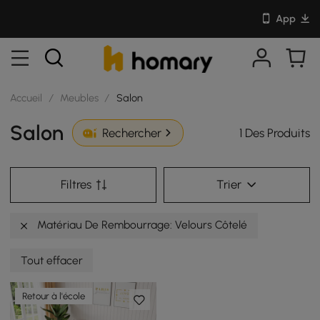
App
Accueil
/
Meubles
/
Salon
Salon
1 Des Produits
Rechercher
Filtres
Trier
Matériau De Rembourrage: Velours Côtelé
Tout effacer
Retour à l'école