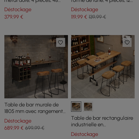
bouteilles, haut casier à vin
bouteilles, montage mural
Déstockage
Déstockage
vertical
en bronze
379
,99
€
119
,99
€
139,99 €
Table de bar murale de
1805 mm avec rangement
pour bouteilles de vin
Table de bar rectangulaire
Déstockage
Table de pub en similicuir
industrielle en
689
,99
€
699,99 €
marron
contreplaqué de 130 cm
Déstockage