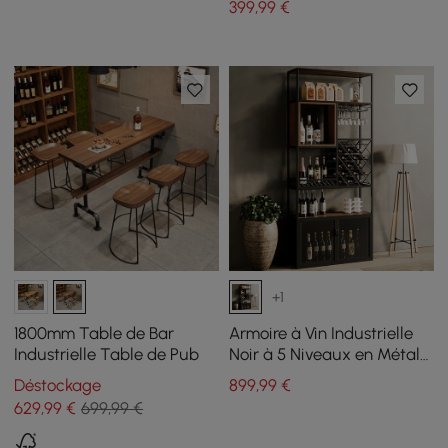
399
,99
€
+1
1800mm Table de Bar
Armoire à Vin Industrielle
Industrielle Table de Pub
Noir à 5 Niveaux en Métal
avec Support en Verre pour
Déstockage
899
,99
€
Bar à Domicile
629
,99
€
699,99 €