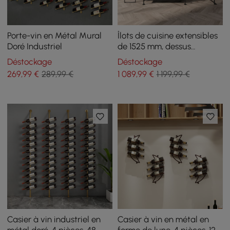
Porte-vin en Métal Mural
Îlots de cuisine extensibles
Doré Industriel
de 1525 mm, dessus
industriel en faux marbre
Déstockage
Déstockage
avec 3 tiroirs
269
,99
€
289,99 €
1 089
,99
€
1 199,99 €
Casier à vin industriel en
Casier à vin en métal en
métal doré, 4 pièces, 48
forme de lune, 4 pièces, 12