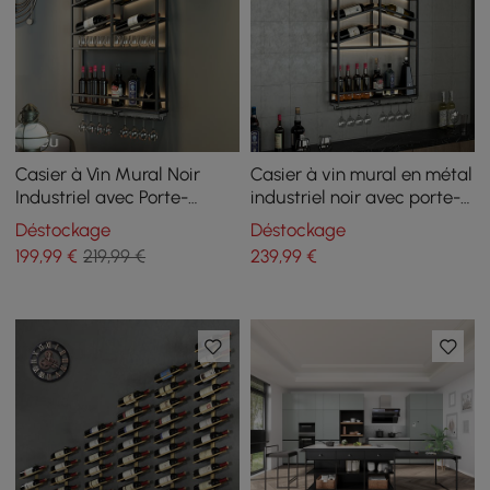
Casier à Vin Mural Noir
Casier à vin mural en métal
Industriel avec Porte-
industriel noir avec porte-
bouteilles
verre et porte-bouteilles
Déstockage
Déstockage
199
,99
€
219,99 €
239
,99
€